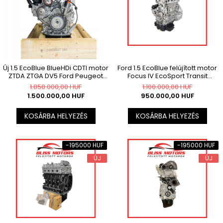
Új 1.5 EcoBlue BlueHDi CDTI motor
Ford 1.5 EcoBlue felújított motor
ZTDA ZTGA DV5 Ford Peugeot
Focus IV EcoSport Transit
Opel
Connect ZTDA ZTGA
1.850.000,00 HUF
1.100.000,00 HUF
1.500.000,00 HUF
950.000,00 HUF
KOSÁRBA HELYEZÉS
KOSÁRBA HELYEZÉS
-195000 HUF
-195000 HUF
ÚJ
ÚJ