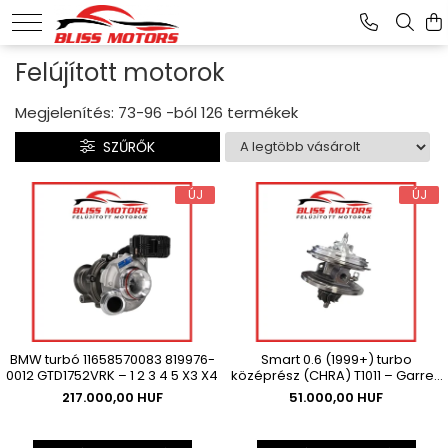
Felújított motorok
Megjelenítés:
73-
96
-ból
126
termékek
SZŰRŐK
ÚJ
ÚJ
BMW turbó 11658570083 819976-
Smart 0.6 (1999+) turbo
0012 GTD1752VRK – 1 2 3 4 5 X3 X4
középrész (CHRA) T1011 – Garrett
GT1238S | OEM kompatibilis
217.000,00 HUF
51.000,00 HUF