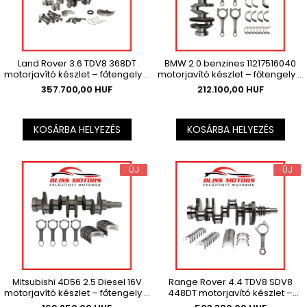
Land Rover 3.6 TDV8 368DT
BMW 2.0 benzines 11217516040
motorjavító készlet – főtengely +
motorjavító készlet – főtengely +
csapágyak ,Az ár az ÁFÁ-t nem
csapágyak , Az ár az ÁFÁ-t nem
357.700,00 HUF
212.100,00 HUF
tartalmazza.
tartalmazza.
KOSÁRBA HELYEZÉS
KOSÁRBA HELYEZÉS
ÚJ
ÚJ
Mitsubishi 4D56 2.5 Diesel 16V
Range Rover 4.4 TDV8 SDV8
motorjavító készlet – főtengely +
448DT motorjavító készlet –
csapágyak ,Az ár az ÁFÁ-t nem
főtengely + csapágyak , Az ár az