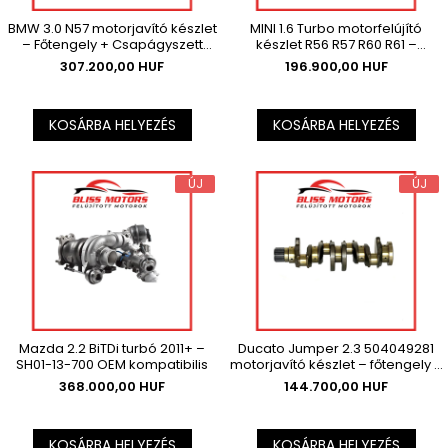
BMW 3.0 N57 motorjavító készlet
MINI 1.6 Turbo motorfelújító
– Főtengely + Csapágyszett
készlet R56 R57 R60 R61 –
(OEM kompatibilis) Az ár az ÁFÁ-
főtengely + csapágy , Az ár az
307.200,00 HUF
196.900,00 HUF
t nem tartalmazza.
ÁFÁ-t nem tartalmazza.
KOSÁRBA HELYEZÉS
KOSÁRBA HELYEZÉS
ÚJ
ÚJ
Mazda 2.2 BiTDi turbó 2011+ –
Ducato Jumper 2.3 504049281
SH01-13-700 OEM kompatibilis
motorjavító készlet – főtengely +
csapágyak , Az ár az ÁFÁ-t nem
368.000,00 HUF
144.700,00 HUF
tartalmazza.
KOSÁRBA HELYEZÉS
KOSÁRBA HELYEZÉS