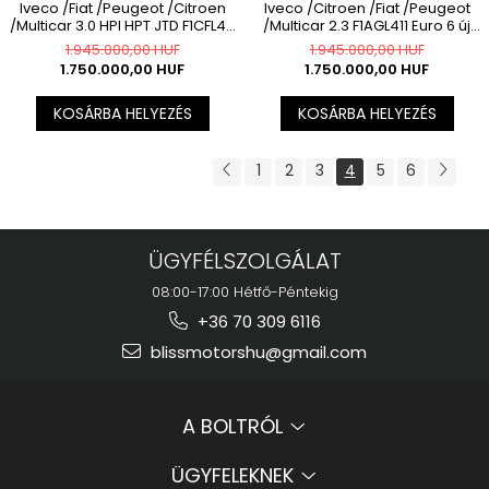
Iveco /Fiat /Peugeot /Citroen
Iveco /Citroen /Fiat /Peugeot
/Multicar 3.0 HPI HPT JTD F1CFL411
/Multicar 2.3 F1AGL411 Euro 6 új
Euro 6 új motor long block
motor long block
1.945.000,00 HUF
1.945.000,00 HUF
1.750.000,00 HUF
1.750.000,00 HUF
KOSÁRBA HELYEZÉS
KOSÁRBA HELYEZÉS
1
2
3
4
5
6
ÜGYFÉLSZOLGÁLAT
08:00-17:00 Hétfő-Péntekig
+36 70 309 6116
blissmotorshu@gmail.com
A BOLTRÓL
ÜGYFELEKNEK