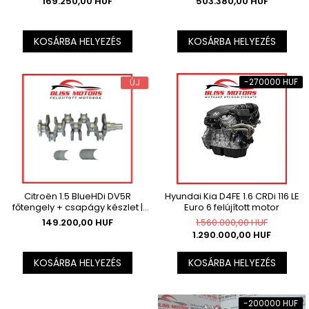
169.250,00 HUF
503.380,00 HUF
tartalmazza.
ÁFÁ-t nem tartalmazza.
KOSÁRBA HELYEZÉS
KOSÁRBA HELYEZÉS
-270000 HUF
ÚJ
Citroën 1.5 BlueHDi DV5R
Hyundai Kia D4FE 1.6 CRDi 116 LE
főtengely + csapágy készlet |
Euro 6 felújított motor
Berlingo C4 Cactus Dispatch , Az
149.200,00 HUF
1.560.000,00 HUF
ár az ÁFÁ-t nem tartalmazza.
1.290.000,00 HUF
KOSÁRBA HELYEZÉS
KOSÁRBA HELYEZÉS
-200000 HUF