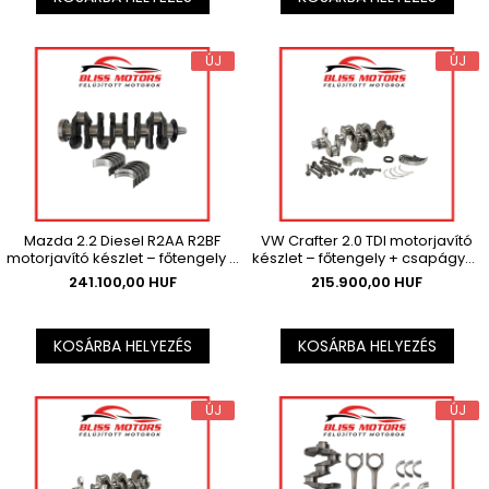
ÚJ
ÚJ
Mazda 2.2 Diesel R2AA R2BF
VW Crafter 2.0 TDI motorjavító
motorjavító készlet – főtengely +
készlet – főtengely + csapágyak
csapágyak , Az ár az ÁFÁ-t nem
, Az ár az ÁFÁ-t nem tartalmazza.
241.100,00 HUF
215.900,00 HUF
tartalmazza.
KOSÁRBA HELYEZÉS
KOSÁRBA HELYEZÉS
ÚJ
ÚJ