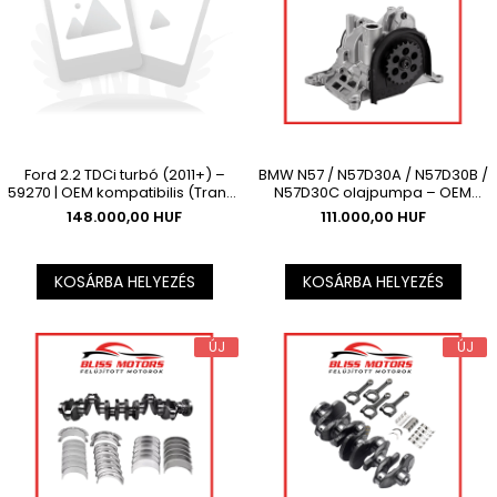
Ford 2.2 TDCi turbó (2011+) –
BMW N57 / N57D30A / N57D30B /
59270 | OEM kompatibilis (Transit
N57D30C olajpumpa – OEM
/ Tourneo / Ranger)
kompatibilis
148.000,00 HUF
111.000,00 HUF
KOSÁRBA HELYEZÉS
KOSÁRBA HELYEZÉS
ÚJ
ÚJ