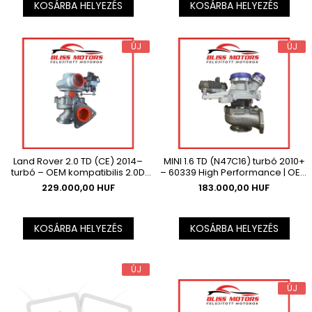
KOSÁRBA HELYEZÉS
KOSÁRBA HELYEZÉS
ÚJ
ÚJ
Land Rover 2.0 TD (CE) 2014–
MINI 1.6 TD (N47C16) turbó 2010+
turbó – OEM kompatibilis 2.0D
– 60339 High Performance | OEM
Ingenium motorhoz
kompatibilis
229.000,00 HUF
183.000,00 HUF
KOSÁRBA HELYEZÉS
KOSÁRBA HELYEZÉS
ÚJ
ÚJ