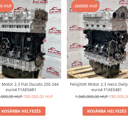
00 HUF
-260000 HUF
tt Motor 2.3 Fiat Ducato 250 244
Felújított Motor 2.3 Iveco Dail
euro4 F1AE0481
euro4 F1AE0481
0.000,00 HUF
780.000,00 HUF
1.040.000,00 HUF
780.000,
KOSÁRBA HELYEZÉS
KOSÁRBA HELYEZÉS