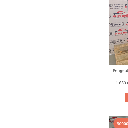
Peugeot
1.650
-3000