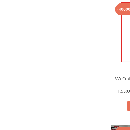
-4000
VW Craf
1.550