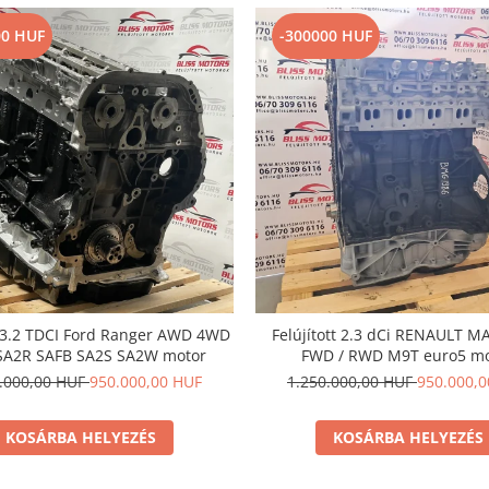
00 HUF
-300000 HUF
t 3.2 TDCI Ford Ranger AWD 4WD
Felújított 2.3 dCi RENAULT MA
SA2R SAFB SA2S SA2W motor
FWD / RWD M9T euro5 m
0.000,00 HUF
950.000,00 HUF
1.250.000,00 HUF
950.000,
KOSÁRBA HELYEZÉS
KOSÁRBA HELYEZÉS