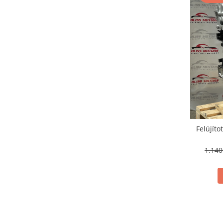
Felújíto
1.14