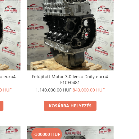
to euro4
Felújított Motor 3.0 Iveco Daily euro4
F1CE0481
00 HUF
1.140.000,00 HUF
840.000,00 HUF
KOSÁRBA HELYEZÉS
-300000 HUF