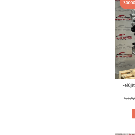
-3000
Felújí
1.17