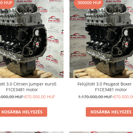
00 HUF
-300000 HUF
tott 3.0 Citroen Jumper euro5
Felújított 3.0 Peugeot Boxer
F1CE3481 motor
F1CE3481 motor
0.000,00 HUF
870.000,00 HUF
1.170.000,00 HUF
870.000,
KOSÁRBA HELYEZÉS
KOSÁRBA HELYEZÉS