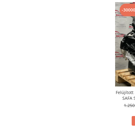
-3000
Felújítot
SAFA 
1.25