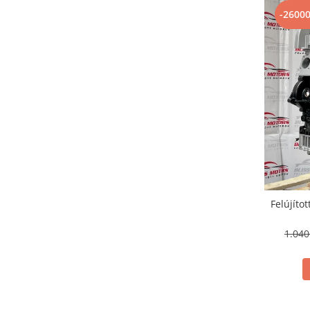
-2600
Felújíto
1.04