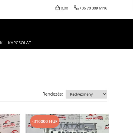
0,00
+36 70 309 6116
K
KAPCSOLAT
Rendezés:
-310000 HUF