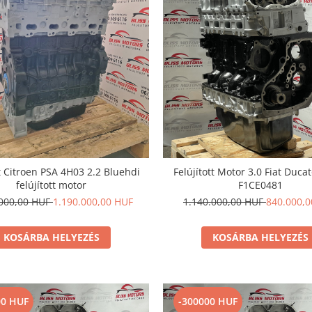
 Citroen PSA 4H03 2.2 Bluehdi
Felújított Motor 3.0 Fiat Duca
felújított motor
F1CE0481
.000,00 HUF
1.190.000,00 HUF
1.140.000,00 HUF
840.000,
KOSÁRBA HELYEZÉS
KOSÁRBA HELYEZÉS
00 HUF
-300000 HUF