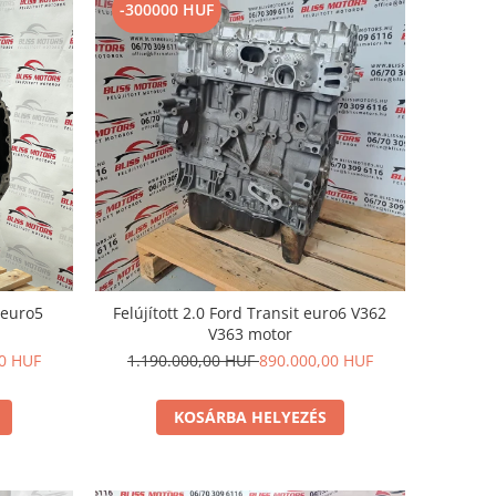
-300000 HUF
 euro5
Felújított 2.0 Ford Transit euro6 V362
V363 motor
00 HUF
1.190.000,00 HUF
890.000,00 HUF
KOSÁRBA HELYEZÉS