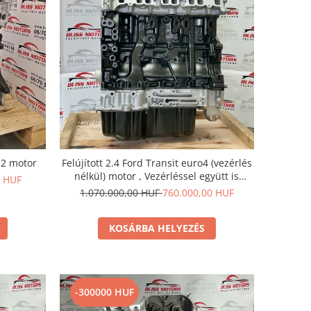
R2 motor
Felújított 2.4 Ford Transit euro4 (vezérlés
nélkül) motor , Vezérléssel együtt is
0 HUF
megvásárolható !
1.070.000,00 HUF
760.000,00 HUF
KOSÁRBA HELYEZÉS
-300000 HUF