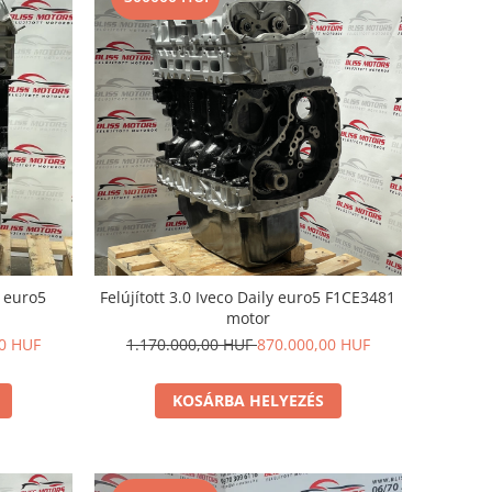
0 euro5
Felújított 3.0 Iveco Daily euro5 F1CE3481
motor
00 HUF
1.170.000,00 HUF
870.000,00 HUF
KOSÁRBA HELYEZÉS