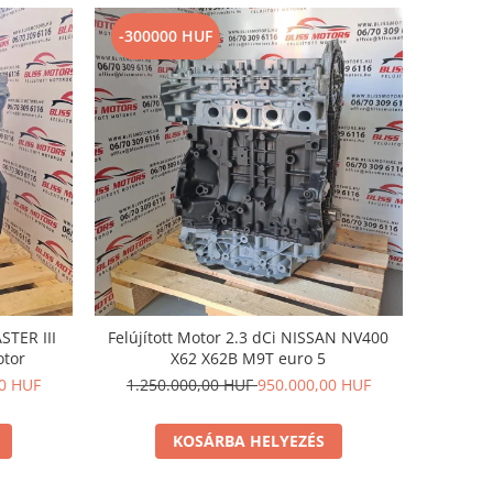
-300000 HUF
STER III
Felújított Motor 2.3 dCi NISSAN NV400
otor
X62 X62B M9T euro 5
00 HUF
1.250.000,00 HUF
950.000,00 HUF
KOSÁRBA HELYEZÉS