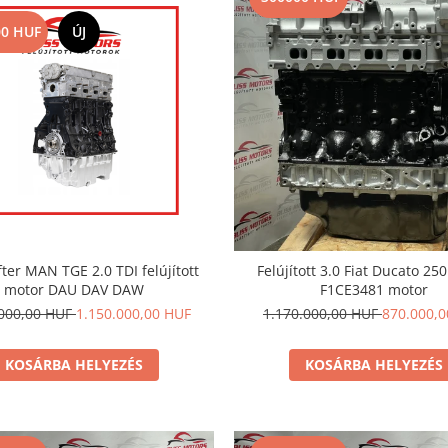
00 HUF
ÚJ
ter MAN TGE 2.0 TDI felújított
Felújított 3.0 Fiat Ducato 25
motor DAU DAV DAW
F1CE3481 motor
.000,00 HUF
1.150.000,00 HUF
1.170.000,00 HUF
870.000,
KOSÁRBA HELYEZÉS
KOSÁRBA HELYEZÉS