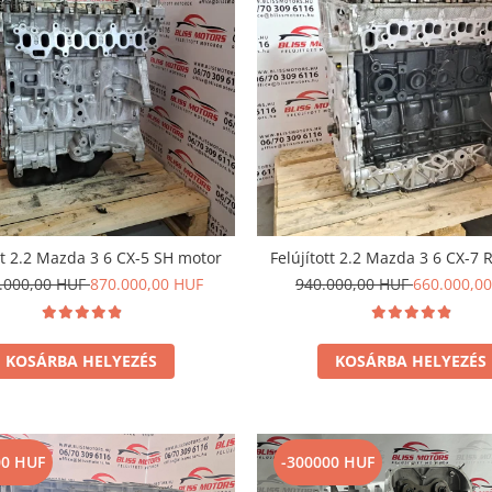
tt 2.2 Mazda 3 6 CX-5 SH motor
Felújított 2.2 Mazda 3 6 CX-7 
0.000,00 HUF
870.000,00 HUF
940.000,00 HUF
660.000,0
KOSÁRBA HELYEZÉS
KOSÁRBA HELYEZÉS
00 HUF
-300000 HUF