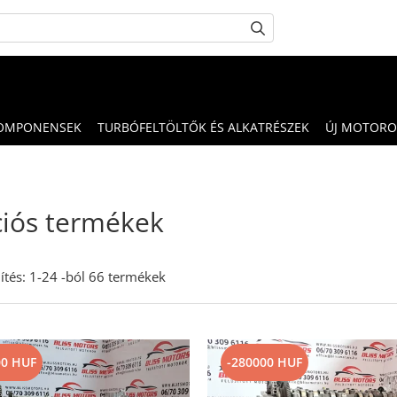
OMPONENSEK
TURBÓFELTÖLTŐK ÉS ALKATRÉSZEK
ÚJ MOTORO
ciós termékek
ítés:
1-
24
-ból
66
termékek
00 HUF
-280000 HUF