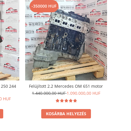
-350000 HUF
y 250 244
Felújított 2.2 Mercedes OM 651 motor
1.440.000,00 HUF
1.090.000,00 HUF
00 HUF
KOSÁRBA HELYEZÉS