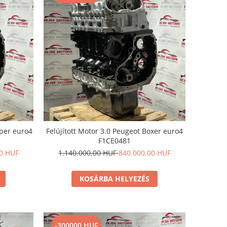
mper euro4
Felújított Motor 3.0 Peugeot Boxer euro4
F1CE0481
00 HUF
1.140.000,00 HUF
840.000,00 HUF
KOSÁRBA HELYEZÉS
-300000 HUF