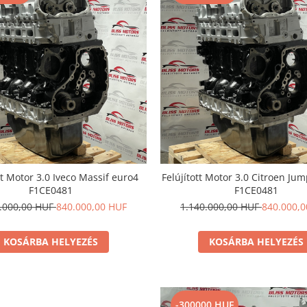
tt Motor 3.0 Iveco Massif euro4
Felújított Motor 3.0 Citroen Ju
F1CE0481
F1CE0481
0.000,00 HUF
840.000,00 HUF
1.140.000,00 HUF
840.000,
KOSÁRBA HELYEZÉS
KOSÁRBA HELYEZÉS
-300000 HUF