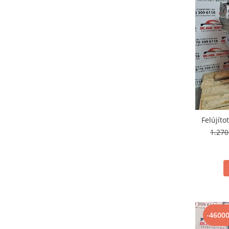
Felújíto
1.27
-4600