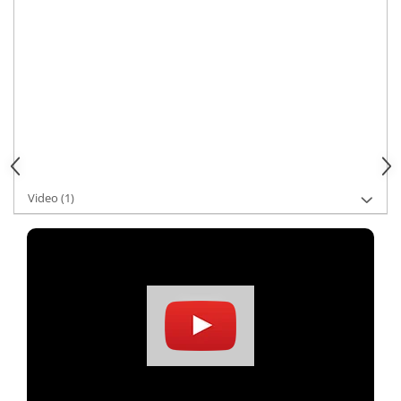
KOSÁRBA HELYEZÉS
Termékkód:
F1AGL411-
Segítségre van szüksége?
+36 70 309 6116
Kérjen információt
Video
(1)