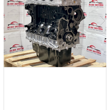
950.000,00 HUF
A vásárlás napjától számított 6 hónapig vállalunk jótállást.
Kompatibilis: Iveco Daily
KÉSZLETEN
Szállítási idő:
2-3 nap