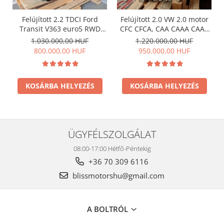
Felújított 2.2 TDCI Ford
Felújított 2.0 VW 2.0 motor
Transit V363 euro5 RWD
CFC CFCA, CAA CAAA CAAB
motor , Vezérléssel együtt is
CAAC, CKT CKU CSH CNE
1.030.000,00 HUF
1.220.000,00 HUF
megvásárolható !
CSL, CKUB CKTC CSHA CNEA
800.000,00 HUF
950.000,00 HUF
CSLB CSLC CDCA
KOSÁRBA HELYEZÉS
KOSÁRBA HELYEZÉS
ÜGYFÉLSZOLGÁLAT
08:00-17:00 Hétfő-Péntekig
+36 70 309 6116
blissmotorshu@gmail.com
A BOLTRÓL