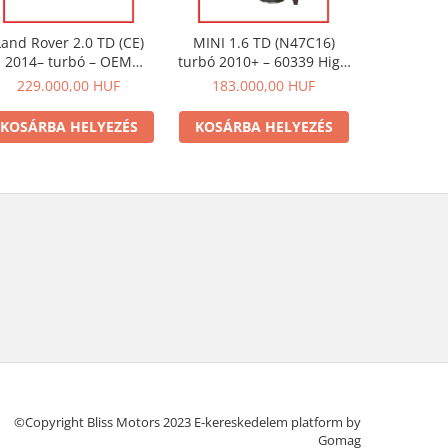
Land Rover 2.0 TD (CE)
MINI 1.6 TD (N47C16)
Ford 2.
2014– turbó – OEM
turbó 2010+ – 60339 High
(2011+) –
kompatibilis 2.0D
Performance | OEM
kompatibi
229.000,00 HUF
183.000,00 HUF
148.0
Ingenium motorhoz
kompatibilis
Tourneo
KOSÁRBA HELYEZÉS
KOSÁRBA HELYEZÉS
KOSÁRB
©Copyright Bliss Motors 2023
E-kereskedelem platform by
Gomag