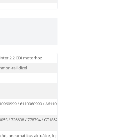
inter 2.2 CDI motorhoz
mon-rail dízel
10960999 / 6110960999 / A6110960799 /
005S / 726698 / 778794 / GT1852V
ókód, pneumatikus aktuátor, kipufogócsonk