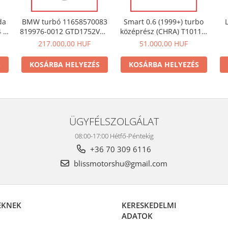
da
BMW turbó 11658570083
Smart 0.6 (1999+) turbo
 /
819976-0012 GTD1752VRK
középrész (CHRA) T1011 –
oz
– 1 2 3 4 5 X3 X4
Garrett GT1238S | OEM
217.000,00 HUF
51.000,00 HUF
kompatibilis
S
KOSÁRBA HELYEZÉS
KOSÁRBA HELYEZÉS
ÜGYFÉLSZOLGÁLAT
08:00-17:00 Hétfő-Péntekig
+36 70 309 6116
blissmotorshu@gmail.com
EKNEK
KERESKEDELMI
ADATOK