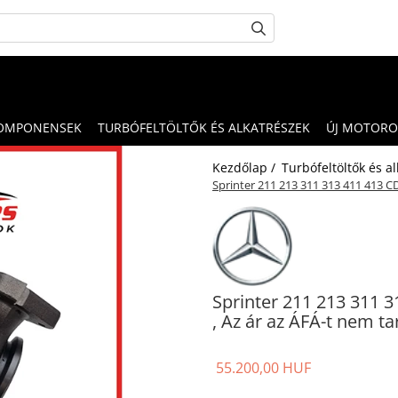
OMPONENSEK
TURBÓFELTÖLTŐK ÉS ALKATRÉSZEK
ÚJ MOTORO
Kezdőlap /
Turbófeltöltők és a
Sprinter 211 213 311 313 411 413 C
Sprinter 211 213 311 
, Az ár az ÁFÁ-t nem t
55.200,00 HUF