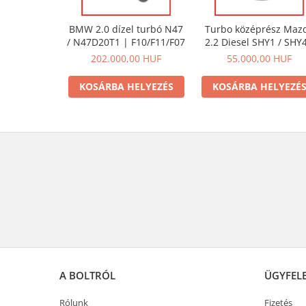
BMW 2.0 dízel turbó N47
Turbo középrész Maz
/ N47D20T1 | F10/F11/F07
2.2 Diesel SHY1 / SHY4
SHY6 / SHY8 motorokh
202.000,00 HUF
55.000,00 HUF
KOSÁRBA HELYEZÉS
KOSÁRBA HELYEZÉ
A BOLTRÓL
ÜGYFEL
Rólunk
Fizetés