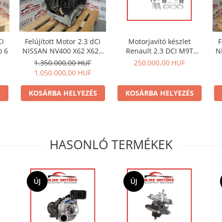
Ci
Felújított Motor 2.3 dCi
Motorjavító készlet
F
o 6
NISSAN NV400 X62 X62B
Renault 2.3 DCI M9T
N
M9T euro 6
motorokhoz - Főtengely +
1.350.000,00 HUF
250.000,00 HUF
csapágy készlet . Az ár az
1.050.000,00 HUF
ÁFÁ-t nem tartalmazza.
S
KOSÁRBA HELYEZÉS
KOSÁRBA HELYEZÉS
HASONLÓ TERMÉKEK
ÚJ
ÚJ