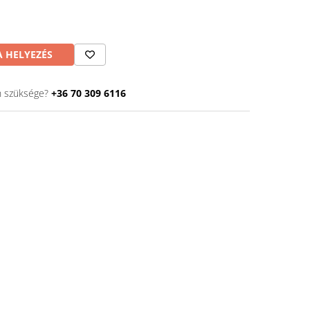
 HELYEZÉS
n szüksége?
+36 70 309 6116