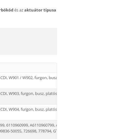
urbókód
és az
aktuátor típusa
CDI, W901 / W902, furgon, busz, platós vagy alváz,
DI, W903, furgon, busz, platós vagy alváz, 2.2 CDI,
DI, W904, furgon, busz, platós vagy alváz, 2.2 CDI,
99, 6110960999, A6110960799, A6110961599,
09836-5005S, 726698, 778794, GT1852V, OM611.981,