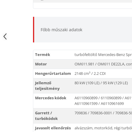
Főbb műszaki adatok
Termék
turbófeltöltő Mercedes-Benz Spr
Motor
OM611.981 / OM611 DE22LA, com
Hengerűrtartalom
2148 cm³ / 2.2 CDI
Jellemző
80 kW (109 LE) / 95 kW (129 LE)
teljesítmény
Mercedes kódok
A6110960899 / 6110960899 / A61
A6110961599 / A6110961699
Garrett /
709836 / 709836-0001 / 709836-5
turbókódok
Javasolt ellenőrzés
alvázszám, motorkód, régi turb