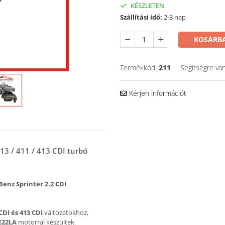
KÉSZLETEN
Szállítási idő:
2-3 nap
KOSÁRBA
Termékkód:
211
Segítségre va
Kérjen információt
3 / 411 / 413 CDI turbó
enz Sprinter 2.2 CDI
 CDI és 413 CDI
változatokhoz,
E22LA
motorral készültek.