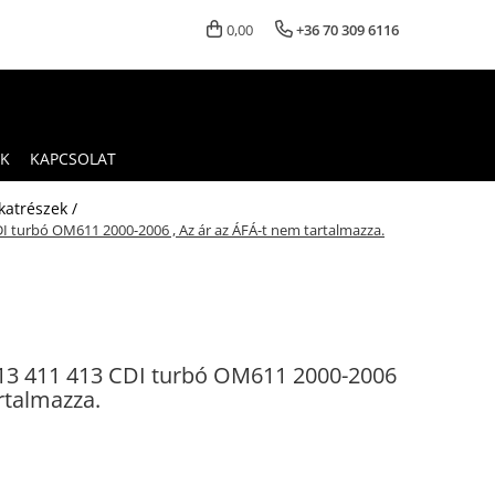
0,00
+36 70 309 6116
K
KAPCSOLAT
lkatrészek /
DI turbó OM611 2000-2006 , Az ár az ÁFÁ-t nem tartalmazza.
313 411 413 CDI turbó OM611 2000-2006
artalmazza.