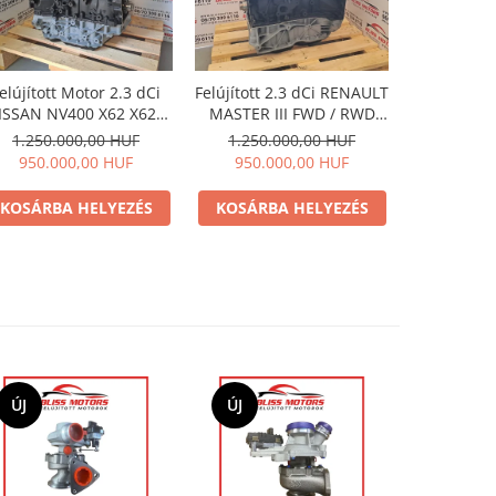
-300000
elújított Motor 2.3 dCi
Felújított 2.3 dCi RENAULT
Felújított 
ISSAN NV400 X62 X62B
MASTER III FWD / RWD
MASTER I
M9T euro 5
M9T euro5 motor
M9T eu
1.250.000,00 HUF
1.250.000,00 HUF
1.350.
950.000,00 HUF
950.000,00 HUF
1.050.
KOSÁRBA HELYEZÉS
KOSÁRBA HELYEZÉS
KOSÁRB
ÚJ
ÚJ
ÚJ