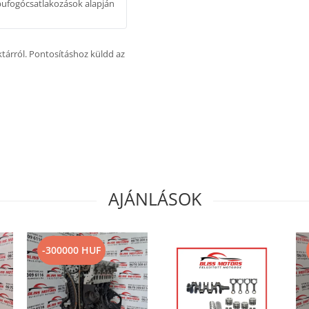
ipufogócsatlakozások alapján
aktárról. Pontosításhoz küldd az
AJÁNLÁSOK
-300000 HUF