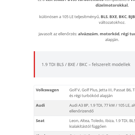
dízelmotorokkal
,
különösen a 105 LE teljesítményű,
BLS
,
BXE
,
BKC
,
BJB
változatokhoz.
Javasolt az ellenőrzés:
alvázszám
,
motorkód
,
régi t
alapján.
1.9 TDI BLS / BXE / BKC – felszerelt modellek
Volkswagen
Golf V, Golf Plus, Jetta III, Passat B6
és régi turbókód alapján
Audi
Audi A3 8P, 1.9 TDI, 77 kW / 105 LE,
ellenőrizendő
Seat
Leon, Altea, Toledo, Ibiza, 1.9 TDI, B
kialakítástól függően