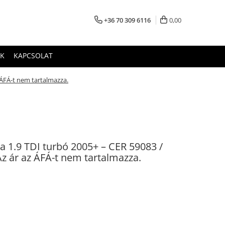
+36 70 309 6116
0,00
K
KAPCSOLAT
 ÁFÁ-t nem tartalmazza.
da 1.9 TDI turbó 2005+ – CER 59083 /
z ár az ÁFÁ-t nem tartalmazza.