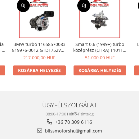
ÚJ
ÚJ
da
BMW turbó 11658570083
Smart 0.6 (1999+) turbo
 /
819976-0012 GTD1752VRK
középrész (CHRA) T1011 –
oz
– 1 2 3 4 5 X3 X4
Garrett GT1238S | OEM
217.000,00 HUF
51.000,00 HUF
kompatibilis
S
KOSÁRBA HELYEZÉS
KOSÁRBA HELYEZÉS
ÜGYFÉLSZOLGÁLAT
08:00-17:00 Hétfő-Péntekig
+36 70 309 6116
blissmotorshu@gmail.com