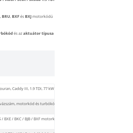
,
BRU
,
BXF
és
BXJ
motorkódú
urbókód
és az
aktuátor típusa
, Touran, Caddy III, 1.9 TDI, 77 kW / 105 LE, motorkód
 alvázszám, motorkód és turbókód alapján
LS / BXE / BKC / BJB / BXF motorkódokkal,