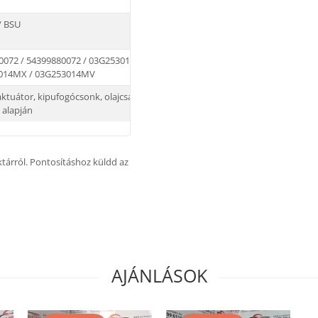
 / BSU
0072 / 54399880072 / 03G253019K / 03G253019KX /
3014MX / 03G253014MV
ktuátor, kipufogócsonk, olajcsatlakozások,
 alapján
aktárról. Pontosításhoz küldd az
AJÁNLÁSOK