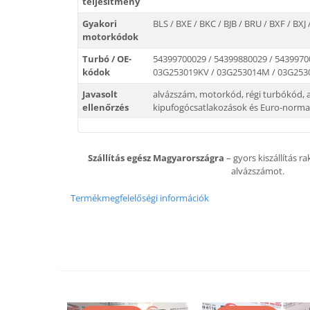
teljesítmény
Gyakori
BLS / BXE / BKC / BJB / BRU / BXF / BXJ
motorkódok
Turbó / OE-
54399700029 / 54399880029 / 5439970
kódok
03G253019KV / 03G253014M / 03G25
Javasolt
alvázszám, motorkód, régi turbókód, a
ellenőrzés
kipufogócsatlakozások és Euro-norma
Szállítás egész Magyarországra
– gyors kiszállítás r
alvázszámot.
Termékmegfelelőségi információk