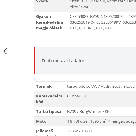
Skoda
Octavia II, Superb II, Roomster, Fabi
ellenőrizve
Gyakori
CER 59083, BV39, 54399700029, 5439
kereskedelmi
03G253019KX, 03G253019KV, 03G253
megjelölések
BKC, BJB, BRU, BXF, BXJ
Főbb műszaki adatok
Termék
turbófeltöltő VW / Audi / Seat / Skod
Kereskedelmi
CER 59083
kód
Turbó típusa
BV39 / BorgWarner KKK
Motor
1.9 TDI dízel, 1896 cm³, 4 henger, adag
Jellemző
77 kW / 105 LE