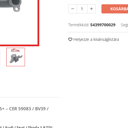
KOSÁRBA
Termékkód:
54399700029
Seg
Helyezze a kívánságlistára
5+ – CER 59083 / BV39 /
 / Audi / Seat / Skoda 1.9 TDI