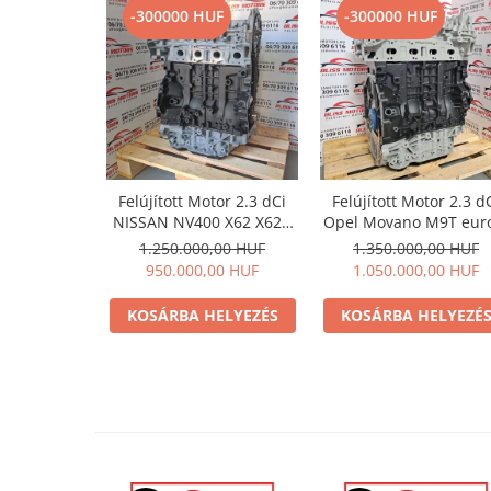
-300000 HUF
-300000 HUF
Felújított Motor 2.3 dCi
Felújított Motor 2.3 d
NISSAN NV400 X62 X62B
Opel Movano M9T eur
M9T euro 5
1.250.000,00 HUF
1.350.000,00 HUF
950.000,00 HUF
1.050.000,00 HUF
KOSÁRBA HELYEZÉS
KOSÁRBA HELYEZÉ