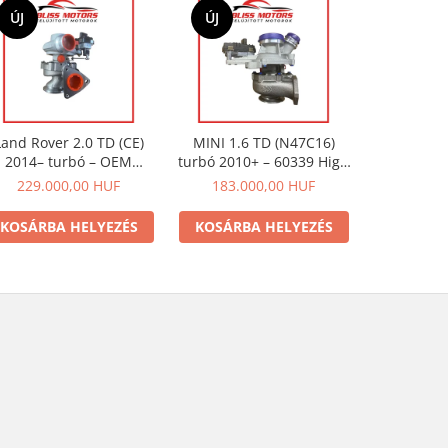
ÚJ
ÚJ
ÚJ
Land Rover 2.0 TD (CE)
MINI 1.6 TD (N47C16)
Ford 2.
2014– turbó – OEM
turbó 2010+ – 60339 High
(2011+) –
kompatibilis 2.0D
Performance | OEM
kompatibi
229.000,00 HUF
183.000,00 HUF
148.0
Ingenium motorhoz
kompatibilis
Tourneo
KOSÁRBA HELYEZÉS
KOSÁRBA HELYEZÉS
KOSÁRB