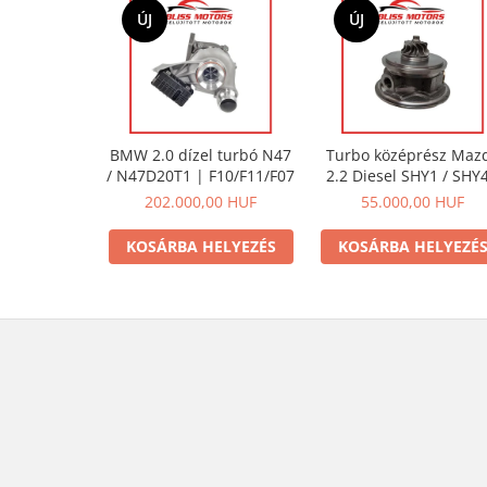
ÚJ
ÚJ
BMW 2.0 dízel turbó N47
Turbo középrész Maz
/ N47D20T1 | F10/F11/F07
2.2 Diesel SHY1 / SHY4
SHY6 / SHY8 motorokh
202.000,00 HUF
55.000,00 HUF
KOSÁRBA HELYEZÉS
KOSÁRBA HELYEZÉ