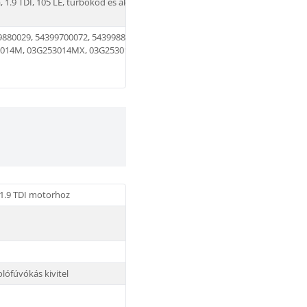
a, 1.9 TDI, 105 LE, turbókód és aktuátor alapján
9880029, 54399700072, 54399880072, 03G253019K,
014M, 03G253014MX, 03G253014MV, BLS, BXE,
a 1.9 TDI motorhoz
olófúvókás kivitel