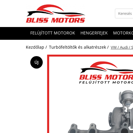
FELÚJÍTOTT MOTOROK
HENGERFEJEK
MOTORK
Kezdőlap /
Turbófeltöltők és alkatrészek /
VW / Audi / 
ÚJ