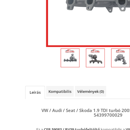
Kompatibilis
Vélemények
(0)
Leírás
VW / Audi / Seat / Skoda 1.9 TDI turbó 200
54399700029
Ez a
CER 59083 / BV39 turbófeltöltő
kompatibilis a
VW