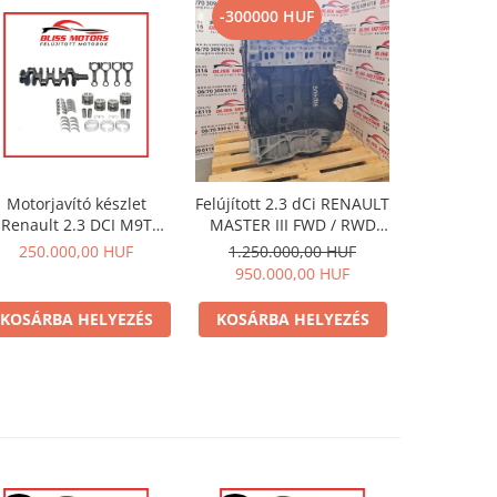
-300000 HUF
-300000
Motorjavító készlet
Felújított 2.3 dCi RENAULT
Felújított 
Renault 2.3 DCI M9T
MASTER III FWD / RWD
MASTER I
torokhoz - Főtengely +
M9T euro5 motor
M9T eu
250.000,00 HUF
1.250.000,00 HUF
1.350.
apágy készlet . Az ár az
950.000,00 HUF
1.050.
FÁ-t nem tartalmazza.
KOSÁRBA HELYEZÉS
KOSÁRBA HELYEZÉS
KOSÁRB