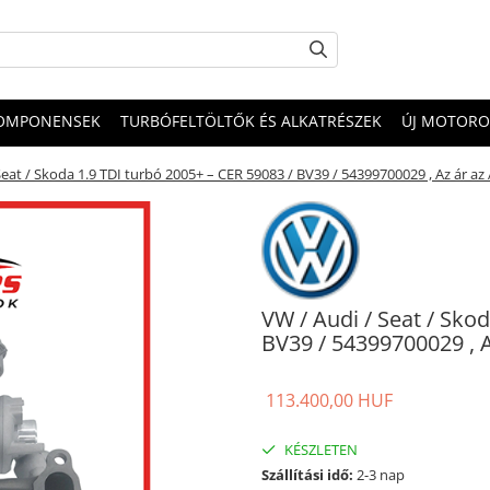
OMPONENSEK
TURBÓFELTÖLTŐK ÉS ALKATRÉSZEK
ÚJ MOTORO
Seat / Skoda 1.9 TDI turbó 2005+ – CER 59083 / BV39 / 54399700029 , Az ár az
VW / Audi / Seat / Sko
BV39 / 54399700029 , A
113.400,00 HUF
KÉSZLETEN
Szállítási idő:
2-3 nap