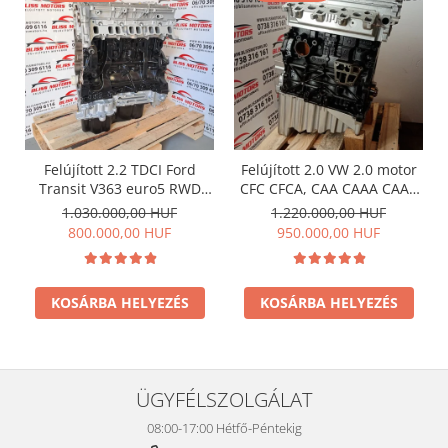
Felújított 2.2 TDCI Ford
Felújított 2.0 VW 2.0 motor
Transit V363 euro5 RWD
CFC CFCA, CAA CAAA CAAB
motor , Vezérléssel együtt is
CAAC, CKT CKU CSH CNE
1.030.000,00 HUF
1.220.000,00 HUF
megvásárolható !
CSL, CKUB CKTC CSHA CNEA
800.000,00 HUF
950.000,00 HUF
CSLB CSLC CDCA
KOSÁRBA HELYEZÉS
KOSÁRBA HELYEZÉS
ÜGYFÉLSZOLGÁLAT
08:00-17:00 Hétfő-Péntekig