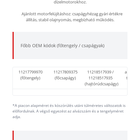
dízelmotorokhoz.
Ajánlott motorfelújításhoz: csapágyhézag gyári értékre
állítás, stabil olajnyomás, megbízható működés.
Főbb OEM kódok (főtengely / csapágyak)
11217799970
11217809375
11218517939 /
alapmér
(főtengely)
(főcsapágy)
11218517935
túlmér
(hajtórúdcsapágy)
*A piacon alapméret és köszörülés utáni túlméretes változatok is
előfordulnak. A végső egyezést az alvázszám és a tengelyméret
adja.