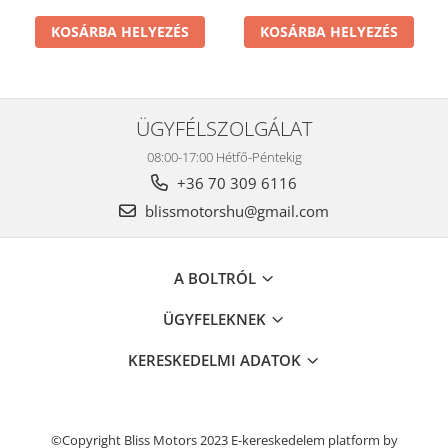
. Az ár az ÁFÁ-t nem
készlet . Az ár az ÁFÁ-t nem
tartalmazza.
tartalmazza.
KOSÁRBA HELYEZÉS
KOSÁRBA HELYEZÉS
ÜGYFÉLSZOLGÁLAT
08:00-17:00 Hétfő-Péntekig
+36 70 309 6116
blissmotorshu@gmail.com
A BOLTRÓL
ÜGYFELEKNEK
KERESKEDELMI ADATOK
©Copyright Bliss Motors 2023
E-kereskedelem platform by