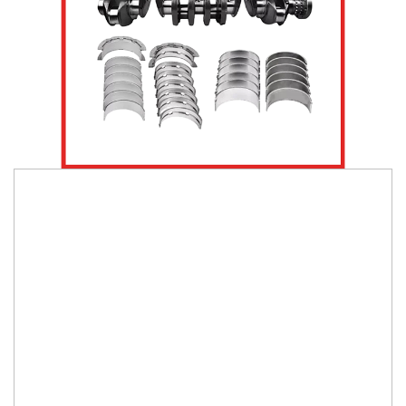
307.200,00 HUF
Főtengely
238,500 HUF
Hajtókar
21,000 HUF
Csapágybetét
23,300 HUF
Hajtókar csapágy
45,900 HUF
RENDELÉSRE