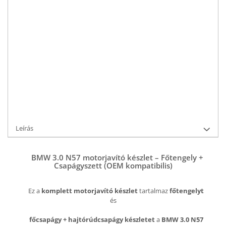
Szállítási idő:
2-3 nap
KOSÁRBA HELYEZÉS
Termékkód:
N57D30A-8142
Segítségre van szüksége?
+36 70 309 6116
Kérjen információt
Leírás
BMW 3.0 N57 motorjavító készlet – Főtengely +
Csapágyszett (OEM kompatibilis)
Ez a
komplett motorjavító készlet
tartalmaz
főtengelyt
és
főcsapágy + hajtórúdcsapágy készletet
a
BMW 3.0 N57