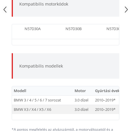
Kompatibilis motorkódok
N57D30A
N57D30B
N57D30C
Kompatibilis modellek
Modell
Motor
Gyártási évek
M
BMW 3 / 4 / 5 / 6 / 7 sorozat
3.0 dízel
2010–2019*
N
BMW X3 / X4 / X5 / X6
3.0 dízel
2010–2019*
N
*A pontos megfelelés az alvázszámtól, a motorváltozattól és a