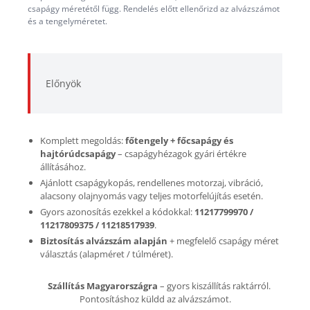
csapágy méretétől függ. Rendelés előtt ellenőrizd az alvázszámot
és a tengelyméretet.
Előnyök
Komplett megoldás:
főtengely + főcsapágy és
hajtórúdcsapágy
– csapágyhézagok gyári értékre
állításához.
Ajánlott csapágykopás, rendellenes motorzaj, vibráció,
alacsony olajnyomás vagy teljes motorfelújítás esetén.
Gyors azonosítás ezekkel a kódokkal:
11217799970 /
11217809375 / 11218517939
.
Biztosítás alvázszám alapján
+ megfelelő csapágy méret
választás (alapméret / túlméret).
Szállítás Magyarországra
– gyors kiszállítás raktárról.
Pontosításhoz küldd az alvázszámot.