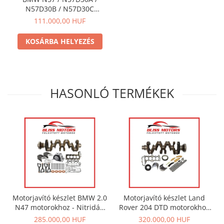
N57D30B / N57D30C
olajpumpa – OEM
111.000,00 HUF
kompatibilis
KOSÁRBA HELYEZÉS
HASONLÓ TERMÉKEK
Motorjavító készlet BMW 2.0
Motorjavító készlet Land
N47 motorokhoz - Nitridált
Rover 204 DTD motorokhoz
főtengely + csapágy készlet
- Főtengely + csapágy
285.000,00 HUF
320.000,00 HUF