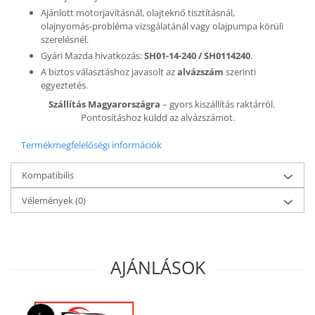
Ajánlott motorjavításnál, olajteknő tisztításnál,
olajnyomás-probléma vizsgálatánál vagy olajpumpa körüli
szerelésnél.
Gyári Mazda hivatkozás:
SH01-14-240 / SH0114240
.
A biztos választáshoz javasolt az
alvázszám
szerinti
egyeztetés.
Szállítás Magyarországra
– gyors kiszállítás raktárról.
Pontosításhoz küldd az alvázszámot.
Termékmegfelelőségi információk
Kompatibilis
Vélemények
(0)
AJÁNLÁSOK