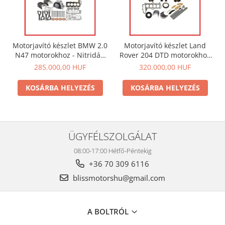
Motorjavító készlet BMW 2.0
Motorjavító készlet Land
N47 motorokhoz - Nitridált
Rover 204 DTD motorokhoz
főtengely + csapágy készlet
- Főtengely + csapágy
285.000,00 HUF
320.000,00 HUF
. Az ár az ÁFÁ-t nem
készlet . Az ár az ÁFÁ-t nem
tartalmazza.
tartalmazza.
KOSÁRBA HELYEZÉS
KOSÁRBA HELYEZÉS
ÜGYFÉLSZOLGÁLAT
08:00-17:00 Hétfő-Péntekig
+36 70 309 6116
blissmotorshu@gmail.com
A BOLTRÓL