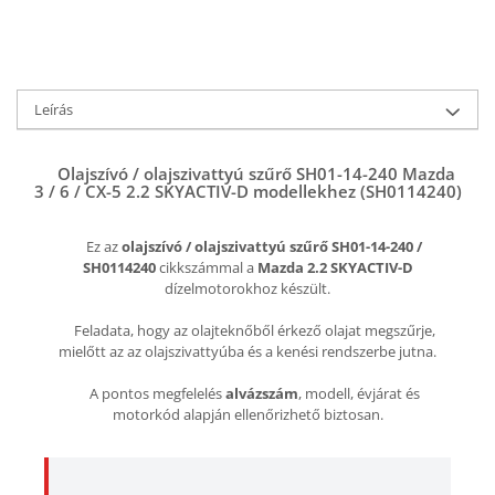
Leírás
Olajszívó / olajszivattyú szűrő SH01-14-240 Mazda
3 / 6 / CX-5 2.2 SKYACTIV-D modellekhez (SH0114240)
Ez az
olajszívó / olajszivattyú szűrő
SH01-14-240 /
SH0114240
cikkszámmal a
Mazda 2.2 SKYACTIV-D
dízelmotorokhoz készült.
Feladata, hogy az olajteknőből érkező olajat megszűrje,
mielőtt az az olajszivattyúba és a kenési rendszerbe jutna.
A pontos megfelelés
alvázszám
, modell, évjárat és
motorkód alapján ellenőrizhető biztosan.