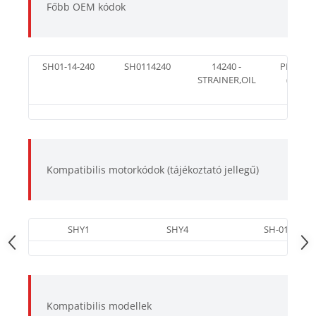
Főbb OEM kódok
SH01-14-240
SH0114240
14240 -
PE01-14
STRAINER,OIL
(tömíté
Kompatibilis motorkódok (tájékoztató jellegű)
SHY1
SHY4
SH-01
Kompatibilis modellek