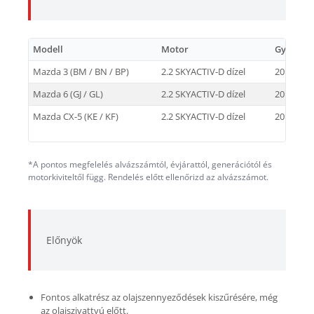
Modell
Motor
Gyártási
Mazda 3 (BM / BN / BP)
2.2 SKYACTIV-D dízel
2013 → 2
Mazda 6 (GJ / GL)
2.2 SKYACTIV-D dízel
2012 → 2
Mazda CX-5 (KE / KF)
2.2 SKYACTIV-D dízel
2012 → 2
*A pontos megfelelés alvázszámtól, évjárattól, generációtól és
motorkiviteltől függ. Rendelés előtt ellenőrizd az alvázszámot.
Előnyök
Fontos alkatrész az olajszennyeződések kiszűrésére, még
az olajszivattyú előtt.