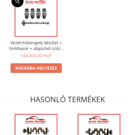
ÚJ
Vezérműtengely készlet +
himbasor + olajszívó szűrő
(Mazda 2.2 Skyactiv-D)
144.000,00 HUF
KOSÁRBA HELYEZÉS
HASONLÓ TERMÉKEK