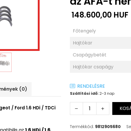
az ÁFÁ-t ne
148.600,00 HUF
Főtengely
Hajtókar
Csapágybetét
Hajtókar csapágy
RENDELÉSRE
emények
(0)
Szállítási idő:
2-3 nap
ot / Ford 1.6 HDi / TDCi
KOSÁ
Termékkód:
9812905680
Se
atibilis az
1.6 HDi / 1.6