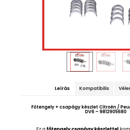
Leírás
Kompatibilis
Vél
Főtengely + csapágy készlet Citroën / Peuge
DV6 – 9812905680
Ez a
főtengely csapágy készlettel
komp