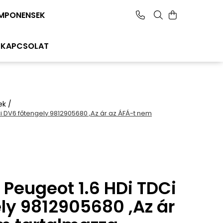
MPONENSEK
KAPCSOLAT
ek /
Ci DV6 főtengely 9812905680 ,Az ár az ÁFÁ-t nem
 Peugeot 1.6 HDi TDCi
ly 9812905680 ,Az ár