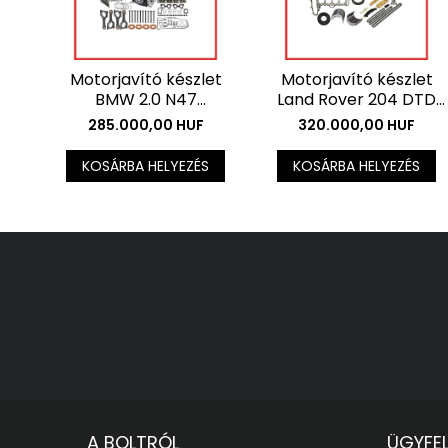
Motorjavító készlet
Motorjavító készlet
BMW 2.0 N47
Land Rover 204 DTD
motorokhoz - Nitridált
motorokhoz -
285.000,00 HUF
320.000,00 HUF
főtengely + csapágy
Főtengely + csapágy
készlet . Az ár az ÁFÁ-t
készlet . Az ár az ÁFÁ-t
KOSÁRBA HELYEZÉS
KOSÁRBA HELYEZÉS
nem tartalmazza.
nem tartalmazza.
A BOLTRÓL
ÜGYFE