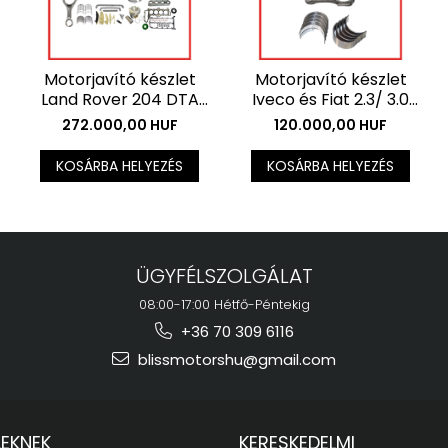
Motorjavító készlet
Motorjavító készlet
Land Rover 204 DTA
Iveco és Fiat 2.3/ 3.0
motorokhoz -
motorokhoz -
272.000,00 HUF
120.000,00 HUF
Főtengely + csapágy
Főtengely + csapágy
készlet . Az ár az ÁFÁ-t
készlet . Az ár az ÁFÁ-t
KOSÁRBA HELYEZÉS
KOSÁRBA HELYEZÉS
nem tartalmazza.
nem tartalmazza.
ÜGYFÉLSZOLGÁLAT
08:00-17:00 Hétfő-Péntekig
+36 70 309 6116
blissmotorshu@gmail.com
LEKNEK
KERESKEDELMI