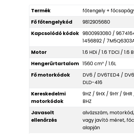
Termék
főtengely + főcsapág
Fő főtengelykód
9812905680
Kapcsolódó kódok
9800993080 / 9674164
1456892 / 7M5Q6303
Motor
1.6 HDi / 1.6 TDCi / 1.
Hengerűrtartalom
1560 cm³ / 1.6L
Fő motorkódok
DV6 / DV6TED4 / DV6
DLD-416
Kereskedelmi
9HZ / 9HX / 9HY / 9HR 
motorkódok
BHZ
Javasolt
alvázszám, motorkód,
ellenőrzés
vagy javító méret, f
alapján