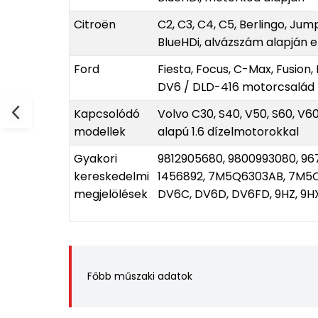
Citroën
C2, C3, C4, C5, Berlingo, Jump
BlueHDi, alvázszám alapján e
Ford
Fiesta, Focus, C-Max, Fusion,
DV6 / DLD-416 motorcsalád
Kapcsolódó
Volvo C30, S40, V50, S60, V6
modellek
alapú 1.6 dízelmotorokkal
Gyakori
9812905680, 9800993080, 96
kereskedelmi
1456892, 7M5Q6303AB, 7M5
megjelölések
DV6C, DV6D, DV6FD, 9HZ, 9HX,
Főbb műszaki adatok