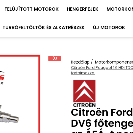
FELÚJÍTOTT MOTOROK
HENGERFEJEK
MOTORKO
TURBÓFELTÖLTŐK ÉS ALKATRÉSZEK
ÚJ MOTOROK
ÚJ
Kezdőlap /
Motorkomponens
Citroën Ford Peugeot 1.6 HDi TD
tartalmazza.
Citroën Ford
DV6 főtenge