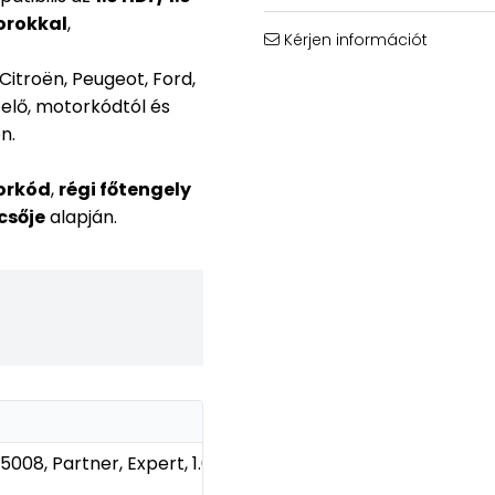
torokkal
,
Kérjen információt
itroën, Peugeot, Ford,
 elő, motorkódtól és
n.
orkód
,
régi főtengely
csője
alapján.
 5008, Partner, Expert, 1.6 HDi /