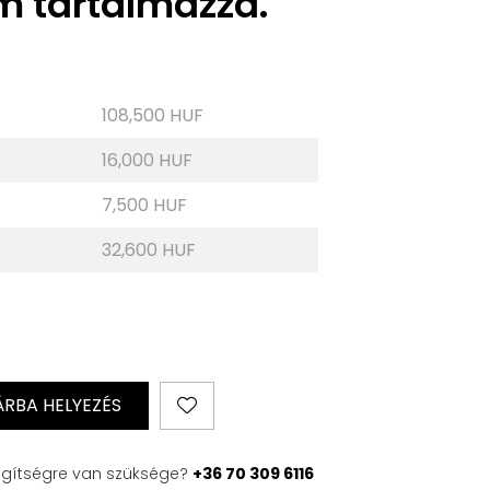
m tartalmazza.
108,500 HUF
16,000 HUF
7,500 HUF
32,600 HUF
RBA HELYEZÉS
gítségre van szüksége?
+36 70 309 6116