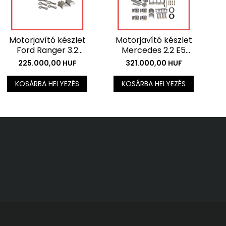
M
Motorjavító készlet
Motorjavító készlet
F
Ford Ranger 3.2
Mercedes 2.2 E5
motorokhoz -
motorokhoz -
225.000,00 HUF
321.000,00 HUF
F
Főtengely + csapágy
Főtengely + csapágy
kés
készlet . Az ár az ÁFÁ-t
készlet . Az ár az ÁFÁ-t
KOSÁRBA HELYEZÉS
KOSÁRBA HELYEZÉS
nem 
nem tartalmazza.
nem tartalmazza.