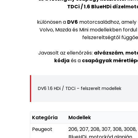
TDCi / 1.6 BlueHDi dízelmo
különösen a
DV6
motorcsaládhoz, amely C
Volvo, Mazda és Mini modellekben fordul
felszereltségtől függőe
Javasolt az ellenőrzés:
alvázszám
,
mot
kódja
és a
csapágyak méretlép
DV6 1.6 HDi / TDCi – felszerelt modellek
Kategória
Modellek
Peugeot
206, 207, 208, 307, 308, 3008,
BlueHDi, motorkód alapján