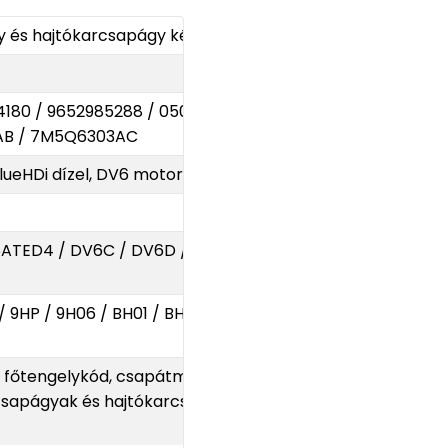
y és hajtókarcsapágy készlet
180 / 9652985288 / 0501K6 /
AB / 7M5Q6303AC
6 BlueHDi dízel, DV6 motorcsalád
ATED4 / DV6C / DV6D / DV6FD /
/ 9HP / 9H06 / BH01 / BH02 / BHY /
 főtengelykód, csapátmérők, STD
őcsapágyak és hajtókarcsapágyak