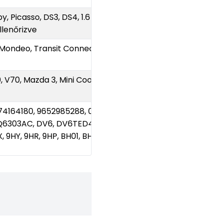
y, Picasso, DS3, DS4, 1.6 HDi /
llenőrizve
 Mondeo, Transit Connect, 1.6 TDCi,
0, V70, Mazda 3, Mini Cooper D, DV6
74164180, 9652985288, 0501K6,
Q6303AC, DV6, DV6TED4, DV6ATED4,
 9HY, 9HR, 9HP, BH01, BH02