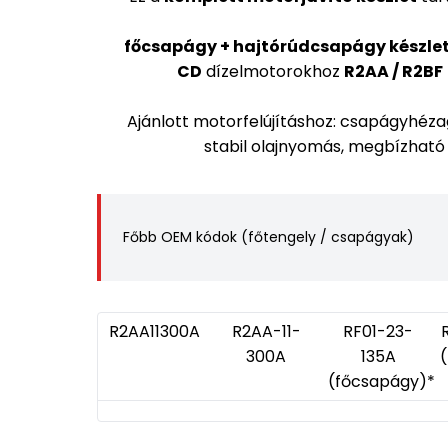
főcsapágy + hajtórúdcsapágy készle
CD
dízelmotorokhoz
R2AA / R2BF
Ajánlott motorfelújításhoz: csapágyhézag 
stabil olajnyomás, megbízhat
Főbb OEM kódok (főtengely / csapágyak)
R2AA11300A
R2AA-11-
RF01-23-
300A
135A
(főcsapágy)*