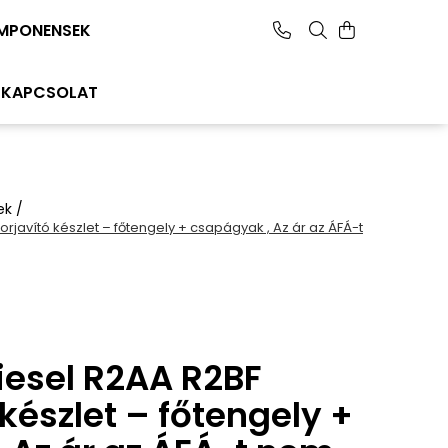
MPONENSEK
KAPCSOLAT
ek /
rjavító készlet – főtengely + csapágyak , Az ár az ÁFÁ-t
iesel R2AA R2BF
készlet – főtengely +