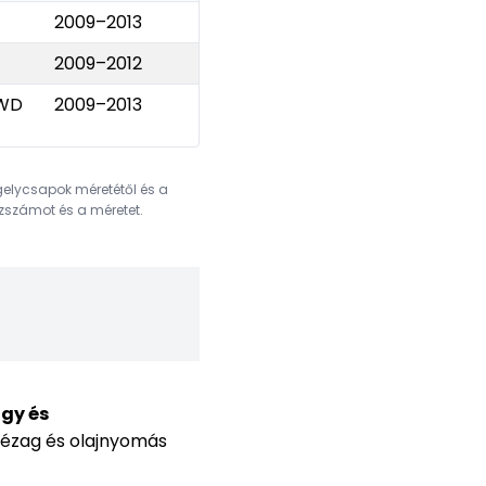
2009–2013
R2AA
2009–2012
R2BF
AWD
2009–2013
R2AA
gelycsapok méretétől és a
ázszámot és a méretet.
ágy és
ézag és olajnyomás