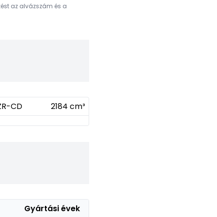
ezést az alvázszám és a
ZR-CD
2184 cm³
Gyártási évek
Motorkód