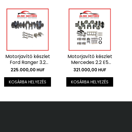
M
Motorjavító készlet
Motorjavító készlet
F
Ford Ranger 3.2
Mercedes 2.2 E5
motorokhoz -
motorokhoz -
225.000,00 HUF
321.000,00 HUF
F
Főtengely + csapágy
Főtengely + csapágy
kés
készlet . Az ár az ÁFÁ-t
készlet . Az ár az ÁFÁ-t
KOSÁRBA HELYEZÉS
KOSÁRBA HELYEZÉS
nem 
nem tartalmazza.
nem tartalmazza.