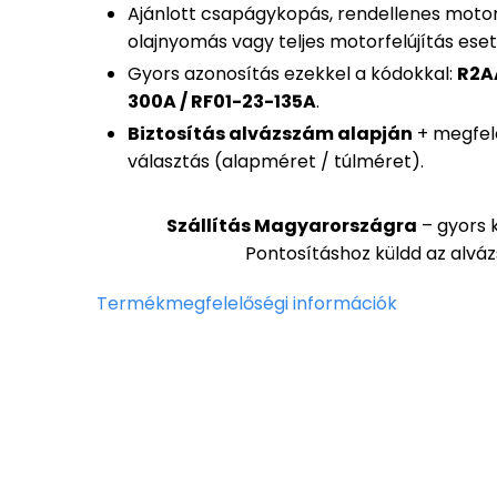
Ajánlott csapágykopás, rendellenes motorz
olajnyomás vagy teljes motorfelújítás eset
Gyors azonosítás ezekkel a kódokkal:
R2AA
300A / RF01-23-135A
.
Biztosítás alvázszám alapján
+ megfel
választás (alapméret / túlméret).
Szállítás Magyarországra
– gyors k
Pontosításhoz küldd az alvá
Termékmegfelelőségi információk