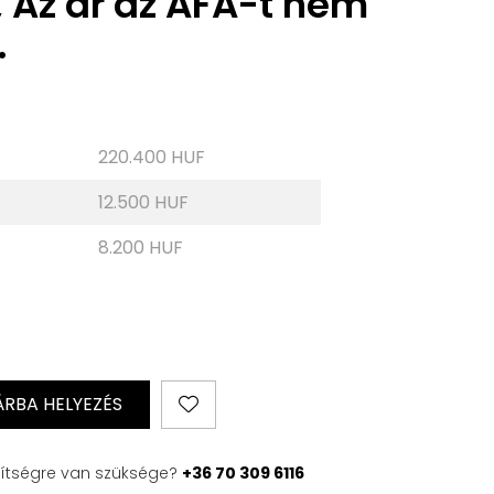
 Az ár az ÁFÁ-t nem
.
220.400 HUF
12.500 HUF
8.200 HUF
RBA HELYEZÉS
ítségre van szüksége?
+36 70 309 6116