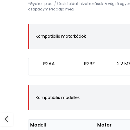
*Gyakori piaci / készletoldali hivatkozások. A végső egy
csapágyméret adja meg.
Kompatibilis motorkódok
R2AA
R2BF
2.2 M
Kompatibilis modellek
Modell
Motor