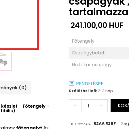
csapágyak ,
tartalmazza
241.100,00 HUF
Főtengely
Csapágybetét
Hajtókar csapágy
RENDELÉSRE
emények
(0)
Szállítási idő:
2-3 nap
KOSÁ
 készlet – Főtengely +
ibilis)
Termékkód:
R2AA R2BF
Seg
talmaz
főtengelyt
és