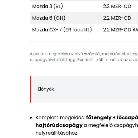
Mazda 3 (BL)
2.2 MZR-CD
Mazda 6 (GH)
2.2 MZR-CD
Mazda CX-7 (ER facelift)
2.2 MZR-CD 
A pontos megfelelés az alvázszámtól, motorkódtól, a ten
csapágy kivitelétől függ. Rendelés előtt ellenőrizd az alv
Előnyök
Komplett megoldás:
főtengely + főcsap
hajtórúdcsapágy
a megfelelő csapágyh
helyreállításához.