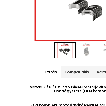
Leírás
Kompatibilis
Vél
Mazda 3 / 6 / CX-7 2.2 Diesel motorjavító
Csapágyszett (OEM kompat
Ez a
komplett motorjavító készlet
tar