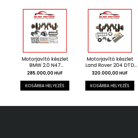
Motorjavító készlet
Motorjavító készlet
BMW 2.0 N47
Land Rover 204 DTD
motorokhoz - Nitridált
motorokhoz -
285.000,00 HUF
320.000,00 HUF
főtengely + csapágy
Főtengely + csapágy
készlet . Az ár az ÁFÁ-t
készlet . Az ár az ÁFÁ-t
KOSÁRBA HELYEZÉS
KOSÁRBA HELYEZÉS
nem tartalmazza.
nem tartalmazza.