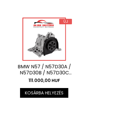
ÚJ
BMW N57 / N57D30A /
N57D30B / N57D30C
olajpumpa – OEM
111.000,00 HUF
kompatibilis
KOSÁRBA HELYEZÉS