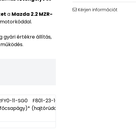
Kérjen információt
tet
a
Mazda 2.2 MZR-
motorkóddal.
gyári értékre állítás,
ó működés.
RFY0-11-SG0
F801-23-105
(főcsapágy)*
(hajtórúdcsapágy)*