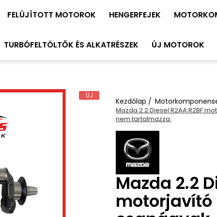
FELÚJÍTOTT MOTOROK
HENGERFEJEK
MOTORKO
TURBÓFELTÖLTŐK ÉS ALKATRÉSZEK
ÚJ MOTOROK
ÚJ
Kezdőlap /
Motorkomponens
Mazda 2.2 Diesel R2AA R2BF moto
nem tartalmazza.
Mazda 2.2 D
motorjavító 