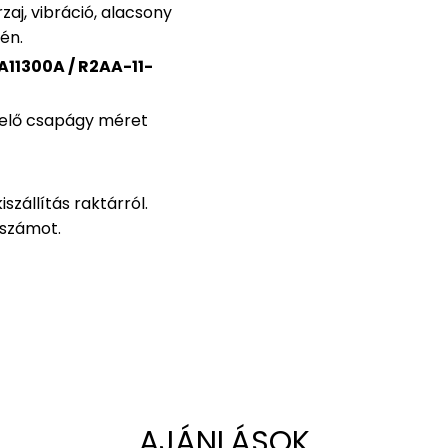
aj, vibráció, alacsony
én.
11300A / R2AA-11-
elő csapágy méret
iszállítás raktárról.
zszámot.
AJÁNLÁSOK