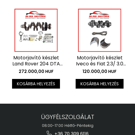
Motorjavító készlet
Motorjavító készlet
Land Rover 204 DTA
Iveco és Fiat 2.3/ 3.0
motorokhoz -
motorokhoz -
272.000,00 HUF
120.000,00 HUF
Főtengely + csapágy
Főtengely + csapágy
készlet . Az ár az ÁFÁ-t
készlet . Az ár az ÁFÁ-t
KOSÁRBA HELYEZÉS
KOSÁRBA HELYEZÉS
nem tartalmazza.
nem tartalmazza.
ÜGYFÉLSZOLGÁLAT
08:00-17:00 Hétfő-Péntekig
+36 70 309 6116