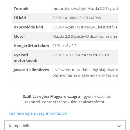
Termék
motorolaj-szivattyú Mazda 2.2 Skyactiv-D m
Fő kód
SH01-14-100A / SH0114100A
Kapcsolódó kód
SH01-14-240 / SH0114240, készlettől és kialak
Motor
Mazda 2.2 Skyactiv-D dízel, common-rail, tur
Hengerűrtartalom
2191 cm³ / 2.2L
Gyakori
SH01 / SHY1 / SHY4 / SHY6 / SHY8
motorkódok
Javasolt ellenőrzés
alvázszám, motorkód, régi olajszivattyú kódja,
olajnyomás és olajteknő-kialakítás alapján
Szállítás egész Magyarországra
– gyors kiszállítás
raktárról. Pontosításhoz küldd az alvázszámot.
Termékmegfelelőségi információk
Kompatibilis