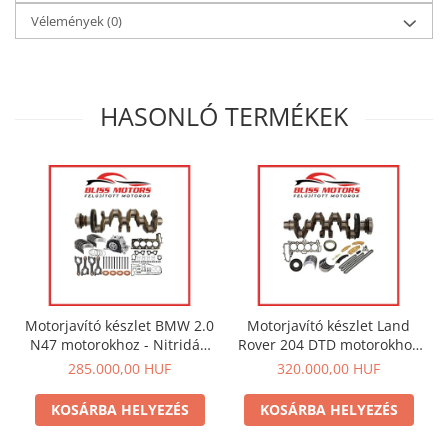
Vélemények
(0)
HASONLÓ TERMÉKEK
Motorjavító készlet BMW 2.0
Motorjavító készlet Land
N47 motorokhoz - Nitridált
Rover 204 DTD motorokhoz
főtengely + csapágy készlet
- Főtengely + csapágy
285.000,00 HUF
320.000,00 HUF
. Az ár az ÁFÁ-t nem
készlet . Az ár az ÁFÁ-t nem
tartalmazza.
tartalmazza.
KOSÁRBA HELYEZÉS
KOSÁRBA HELYEZÉS