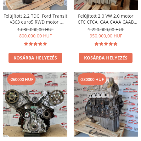
Felújított 2.2 TDCI Ford Transit
Felújított 2.0 VW 2.0 motor
V363 euro5 RWD motor ,
CFC CFCA, CAA CAAA CAAB
Vezérléssel együtt is
CAAC, CKT CKU CSH CNE CSL,
1.030.000,00 HUF
1.220.000,00 HUF
megvásárolható !
CKUB CKTC CSHA CNEA CSLB
800.000,00 HUF
950.000,00 HUF
CSLC CDCA
KOSÁRBA HELYEZÉS
KOSÁRBA HELYEZÉS
-260000 HUF
-230000 HUF