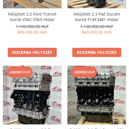
Felújított 2.0 Ford Transit
Felújított 2.3 Fiat Ducato
euro6 V362 V363 motor
euro5 F1AE3481 motor
1.190.000,00 HUF
1.100.000,00 HUF
890.000,00 HUF
860.000,00 HUF
KOSÁRBA HELYEZÉS
KOSÁRBA HELYEZÉS
-260000 HUF
-300000 HUF