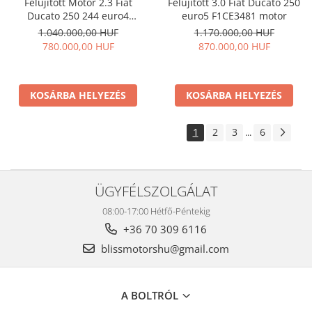
Felújított Motor 2.3 Fiat
Felújított 3.0 Fiat Ducato 250
Ducato 250 244 euro4
euro5 F1CE3481 motor
F1AE0481
1.040.000,00 HUF
1.170.000,00 HUF
780.000,00 HUF
870.000,00 HUF
KOSÁRBA HELYEZÉS
KOSÁRBA HELYEZÉS
1
2
3
6
...
ÜGYFÉLSZOLGÁLAT
08:00-17:00 Hétfő-Péntekig
+36 70 309 6116
blissmotorshu@gmail.com
A BOLTRÓL