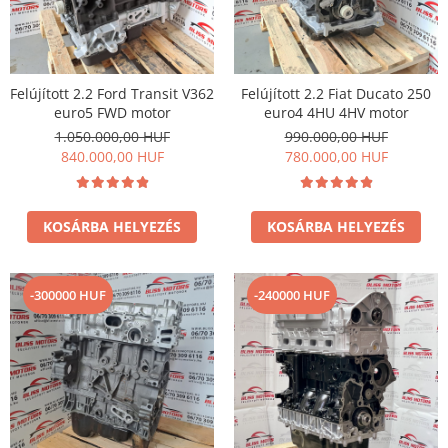
Felújított 2.2 Ford Transit V362
Felújított 2.2 Fiat Ducato 250
euro5 FWD motor
euro4 4HU 4HV motor
1.050.000,00 HUF
990.000,00 HUF
840.000,00 HUF
780.000,00 HUF
KOSÁRBA HELYEZÉS
KOSÁRBA HELYEZÉS
-300000 HUF
-240000 HUF