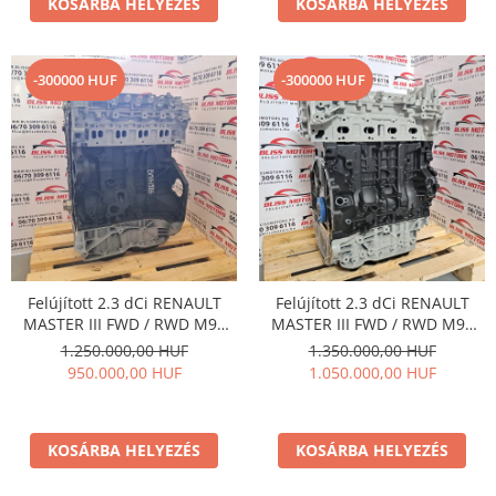
KOSÁRBA HELYEZÉS
KOSÁRBA HELYEZÉS
-300000 HUF
-300000 HUF
Felújított 2.3 dCi RENAULT
Felújított 2.3 dCi RENAULT
MASTER III FWD / RWD M9T
MASTER III FWD / RWD M9T
euro5 motor
euro6 motor
1.250.000,00 HUF
1.350.000,00 HUF
950.000,00 HUF
1.050.000,00 HUF
KOSÁRBA HELYEZÉS
KOSÁRBA HELYEZÉS