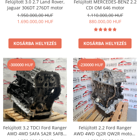
Felújított 3.0 2.7 Land Rover,
Felújított MERCEDES-BENZ 2.2
Jaguar 306DT 276DT motor
CDI OM 646 motor
1.950.000,00 HUF
1.110.000,00 HUF
1.690.000,00 HUF
880.000,00 HUF
KOSÁRBA HELYEZÉS
KOSÁRBA HELYEZÉS
-300000 HUF
-230000 HUF
Felújított 3.2 TDCI Ford Ranger
Felújított 2.2 Ford Ranger
AWD 4WD SAFA SA2R SAFB
AWD 4WD QJ2R QW2R motor ,
SA2S SA2W motor
Vezérléssel együtt is