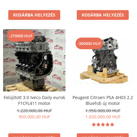
KOSÁRBA HELYEZÉS
KOSÁRBA HELYEZÉS
-270000 HUF
-300000 HUF
Peugeot Citroen PSA 4H03 2.2
Felújított 3.0 Iveco Daily euro6
Bluehdi új motor
F1CFL411 motor
1.950.000,00 HUF
1.220.000,00 HUF
1.650.000,00 HUF
950.000,00 HUF