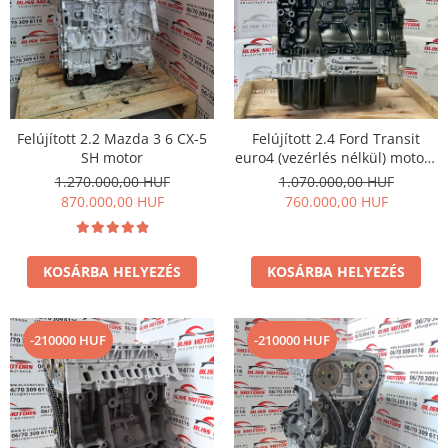
Felújított 2.2 Mazda 3 6 CX-5
Felújított 2.4 Ford Transit
SH motor
euro4 (vezérlés nélkül) motor ,
Vezérléssel együtt is
1.270.000,00 HUF
1.070.000,00 HUF
megvásárolható !
870.000,00 HUF
760.000,00 HUF
KOSÁRBA HELYEZÉS
KOSÁRBA HELYEZÉS
-210000 HUF
-210000 HUF