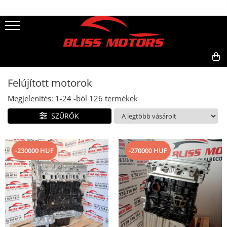
0,00
Felújított motorok
Megjelenítés:
1-
24
-ból
126
termékek
SZŰRŐK
-230000 HUF
-270000 HUF