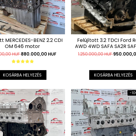
ott MERCEDES-BENZ 2.2 CDI
Felújított 3.2 TDCI Ford 
OM 646 motor
AWD 4WD SAFA SA2R SAF
SA2W motor
.000,00 HUF
880.000,00 HUF
1.250.000,00 HUF
950.000,
KOSÁRBA HELYEZÉS
KOSÁRBA HELYEZÉS
-10