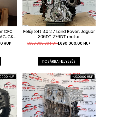
tor CFC
Felújított 3.0 2.7 Land Rover, Jaguar
AC, CKT
306DT 276DT motor
 CKTC
00 HUF
1.950.000,00 HUF
1.690.000,00 HUF
 CDCA
KOSÁRBA HELYEZÉS
0000 HUF
-230000 HUF