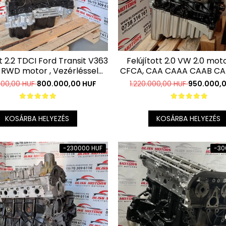
tt 2.2 TDCI Ford Transit V363
Felújított 2.0 VW 2.0 mo
 RWD motor , Vezérléssel
CFCA, CAA CAAA CAAB CA
ütt is megvásárolható !
CKU CSH CNE CSL, CKUB
.000,00 HUF
800.000,00 HUF
1.220.000,00 HUF
950.000,
CSHA CNEA CSLB CSLC
KOSÁRBA HELYEZÉS
KOSÁRBA HELYEZÉS
-230000 HUF
-30