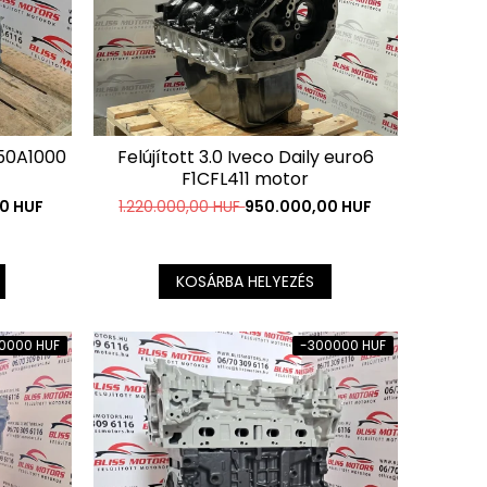
250A1000
Felújított 3.0 Iveco Daily euro6
F1CFL411 motor
0 HUF
1.220.000,00 HUF
950.000,00 HUF
KOSÁRBA HELYEZÉS
0000 HUF
-300000 HUF