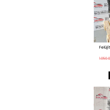
Felújí
1.050