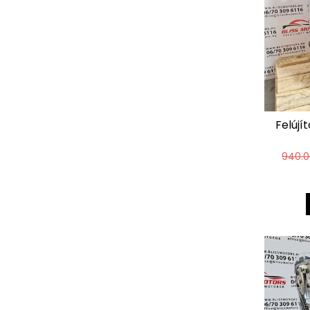
Felújí
940.0