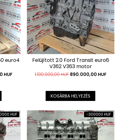
250 euro4
Felújított 2.0 Ford Transit euro6
V362 V363 motor
0 HUF
1.190.000,00 HUF
890.000,00 HUF
KOSÁRBA HELYEZÉS
0000 HUF
-300000 HUF