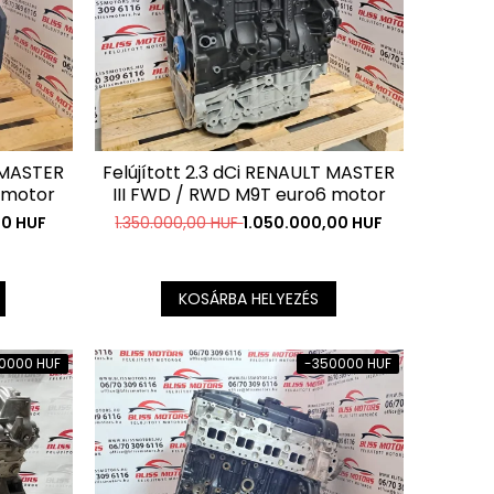
T MASTER
Felújított 2.3 dCi RENAULT MASTER
 motor
III FWD / RWD M9T euro6 motor
00 HUF
1.350.000,00 HUF
1.050.000,00 HUF
KOSÁRBA HELYEZÉS
0000 HUF
-350000 HUF