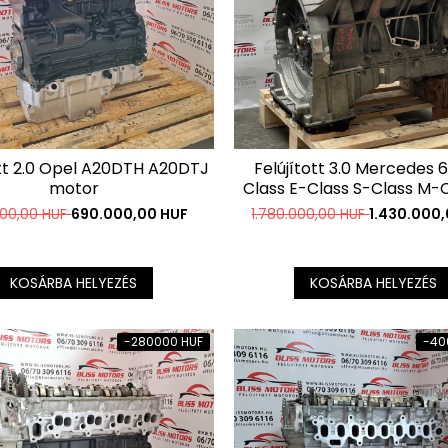
ott 2.0 Opel A20DTH A20DTJ
Felújított 3.0 Mercedes 
motor
Class E-Class S-Class M-C
Class GL GLK moto
00,00 HUF
690.000,00 HUF
1.780.000,00 HUF
1.430.000
KOSÁRBA HELYEZÉS
KOSÁRBA HELYEZÉS
-280000 HUF
-40