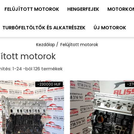
FELÚJÍTOTT MOTOROK
HENGERFEJEK
MOTORKO
TURBÓFELTÖLTŐK ÉS ALKATRÉSZEK
ÚJ MOTOROK
Kezdőlap /
Felújított motorok
jított motorok
ítés:
1-
24
-ból
126
termékek
-230000 HUF
-27