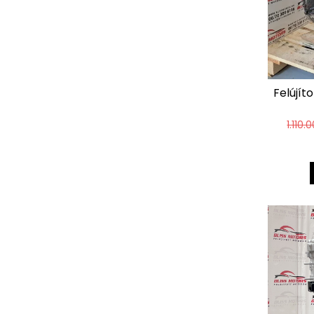
Felújít
1.110