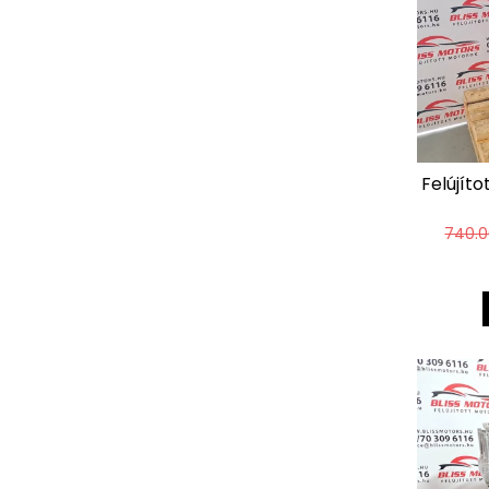
Felújít
740.0