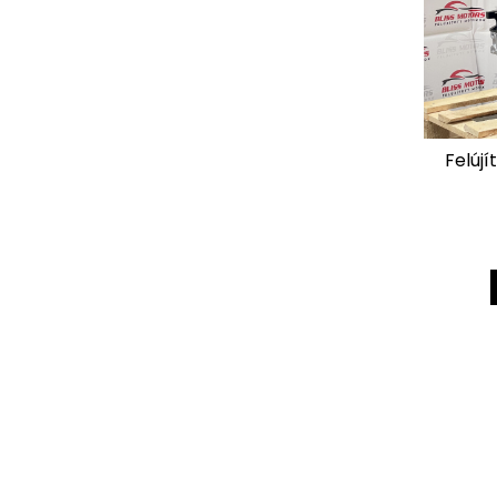
Felújí