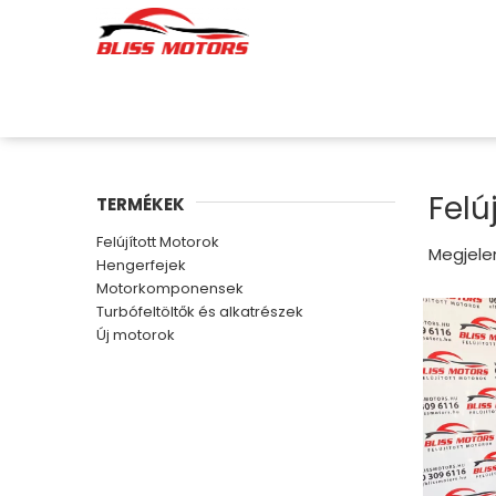
Felú
TERMÉKEK
Felújított Motorok
Megjelen
Hengerfejek
Motorkomponensek
Turbófeltöltők és alkatrészek
Új motorok