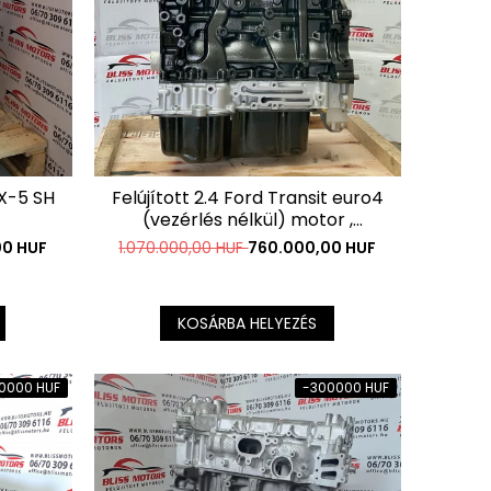
CX-5 SH
Felújított 2.4 Ford Transit euro4
(vezérlés nélkül) motor ,
Vezérléssel együtt is
00 HUF
1.070.000,00 HUF
760.000,00 HUF
megvásárolható !
KOSÁRBA HELYEZÉS
10000 HUF
-300000 HUF