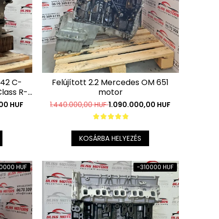
642 C-
Felújított 2.2 Mercedes OM 651
lass R-
motor
r
,00 HUF
1.440.000,00 HUF
1.090.000,00 HUF
KOSÁRBA HELYEZÉS
0000 HUF
-310000 HUF