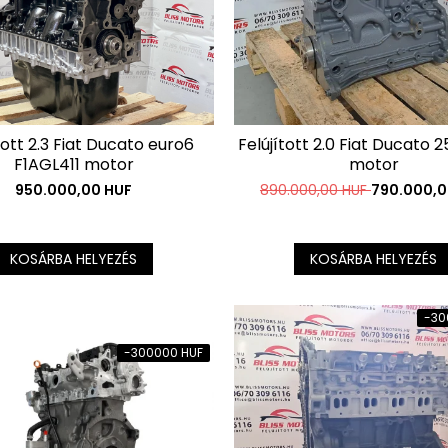
tott 2.3 Fiat Ducato euro6
Felújított 2.0 Fiat Ducato 
F1AGL411 motor
motor
950.000,00 HUF
890.000,00 HUF
790.000,0
KOSÁRBA HELYEZÉS
KOSÁRBA HELYEZÉS
-30
-300000 HUF