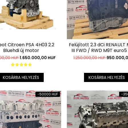
ot Citroen PSA 4H03 2.2
Felújított 2.3 dCi RENAUL
Bluehdi új motor
III FWD / RWD M9T euro5
000,00 HUF
1.650.000,00 HUF
1.250.000,00 HUF
950.000,
KOSÁRBA HELYEZÉS
KOSÁRBA HELYEZÉS
-50000 HUF
-35