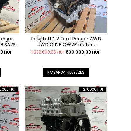
Ranger
Felújított 2.2 Ford Ranger AWD
B SA2S
4WD QJ2R QW2R motor ,
Vezérléssel együtt is
00 HUF
1.030.000,00 HUF
800.000,00 HUF
megvásárolható !
KOSÁRBA HELYEZÉS
0000 HUF
-270000 HUF