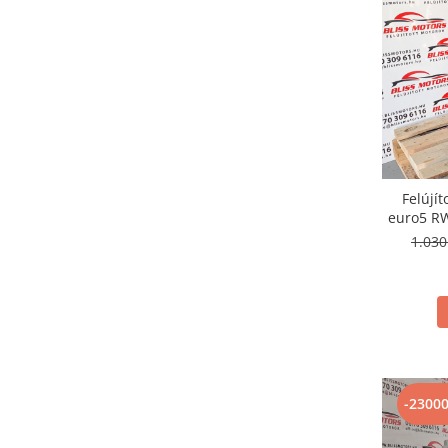
Felújít
euro5 RW
1.03
-2300