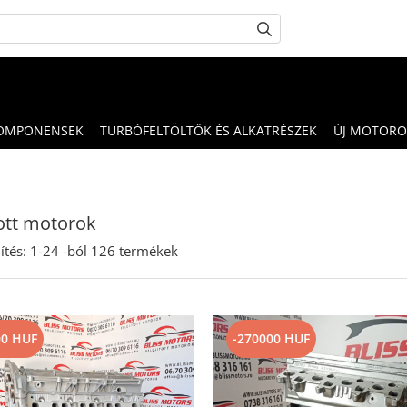
OMPONENSEK
TURBÓFELTÖLTŐK ÉS ALKATRÉSZEK
ÚJ MOTORO
tott motorok
ítés:
1-
24
-ból
126
termékek
00 HUF
-270000 HUF