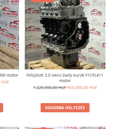
1000 motor
Felújított 3.0 Iveco Daily euro6 F1CFL411
motor
0 HUF
1.220.000,00 HUF
950.000,00 HUF
KOSÁRBA HELYEZÉS