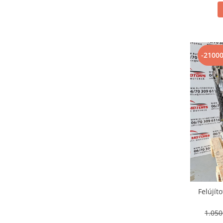
-2100
Felújít
1.05