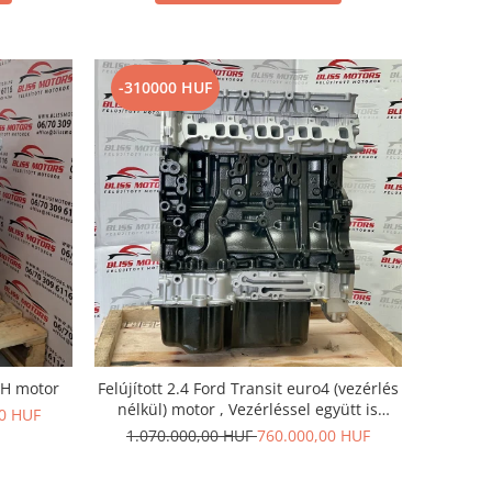
-310000 HUF
 SH motor
Felújított 2.4 Ford Transit euro4 (vezérlés
nélkül) motor , Vezérléssel együtt is
00 HUF
megvásárolható !
1.070.000,00 HUF
760.000,00 HUF