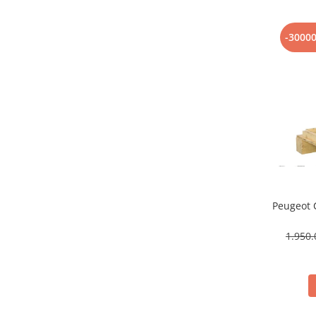
-3000
Peugeot 
1.950