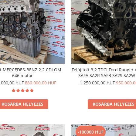
ott MERCEDES-BENZ 2.2 CDI OM
Felújított 3.2 TDCI Ford Rang
646 motor
SAFA SA2R SAFB SA2S SA2W
0.000,00 HUF
880.000,00 HUF
1.250.000,00 HUF
950.000,
KOSÁRBA HELYEZÉS
KOSÁRBA HELYEZÉS
-100000 HUF