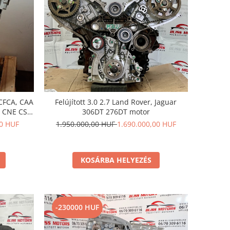
 CFCA, CAA
Felújított 3.0 2.7 Land Rover, Jaguar
 CNE CSL,
306DT 276DT motor
SLC CDCA
00 HUF
1.950.000,00 HUF
1.690.000,00 HUF
KOSÁRBA HELYEZÉS
-230000 HUF