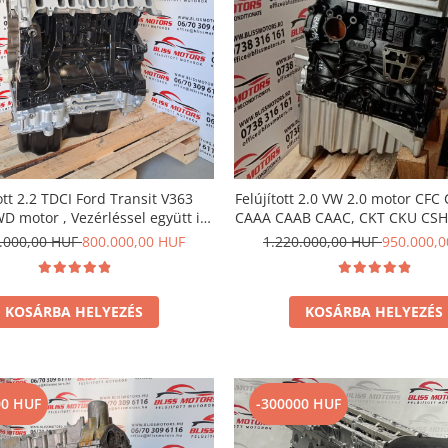
ott 2.2 TDCI Ford Transit V363
Felújított 2.0 VW 2.0 motor CFC
D motor , Vezérléssel együtt is
CAAA CAAB CAAC, CKT CKU CSH
megvásárolható !
CKUB CKTC CSHA CNEA CSLB C
0.000,00 HUF
800.000,00 HUF
1.220.000,00 HUF
950.000,
KOSÁRBA HELYEZÉS
KOSÁRBA HELYEZÉS
00 HUF
-300000 HUF