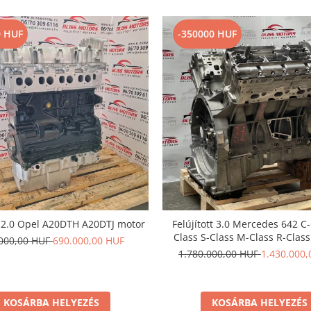
0 HUF
-350000 HUF
tt 2.0 Opel A20DTH A20DTJ motor
Felújított 3.0 Mercedes 642 C-
Class S-Class M-Class R-Clas
000,00 HUF
690.000,00 HUF
motor
1.780.000,00 HUF
1.430.000,
KOSÁRBA HELYEZÉS
KOSÁRBA HELYEZÉS