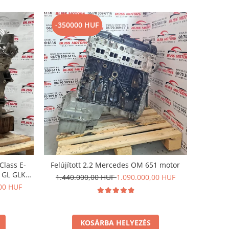
-350000 HUF
Class E-
Felújított 2.2 Mercedes OM 651 motor
s GL GLK
1.440.000,00 HUF
1.090.000,00 HUF
00 HUF
KOSÁRBA HELYEZÉS