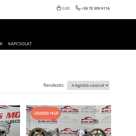
0,00
+36 70 309 6116
K
KAPCSOLAT
Rendezés:
-260000 HUF