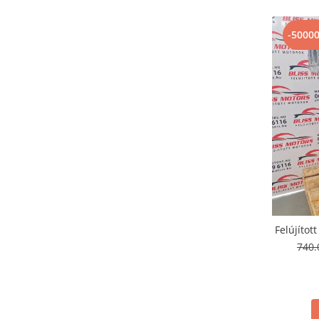
-5000
Felújíto
740.