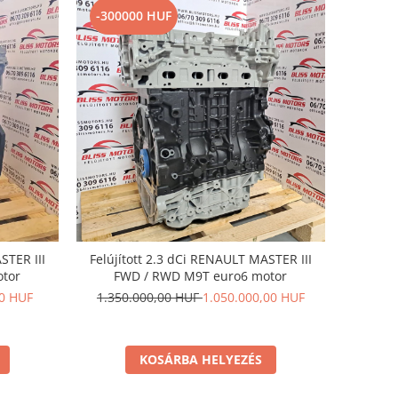
-300000 HUF
STER III
Felújított 2.3 dCi RENAULT MASTER III
otor
FWD / RWD M9T euro6 motor
00 HUF
1.350.000,00 HUF
1.050.000,00 HUF
KOSÁRBA HELYEZÉS