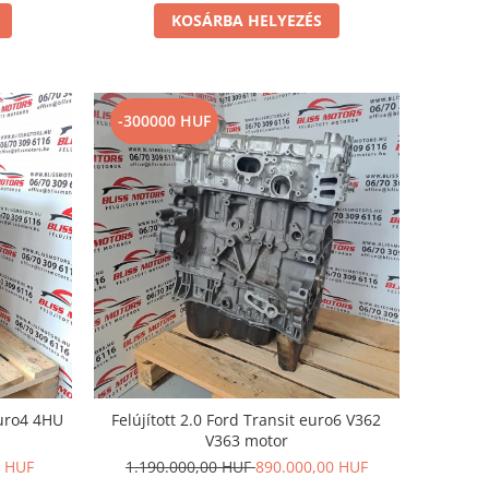
KOSÁRBA HELYEZÉS
-300000 HUF
euro4 4HU
Felújított 2.0 Ford Transit euro6 V362
V363 motor
0 HUF
1.190.000,00 HUF
890.000,00 HUF