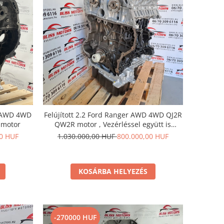
er AWD 4WD
Felújított 2.2 Ford Ranger AWD 4WD QJ2R
 motor
QW2R motor , Vezérléssel együtt is
megvásárolható !
00 HUF
1.030.000,00 HUF
800.000,00 HUF
KOSÁRBA HELYEZÉS
-270000 HUF