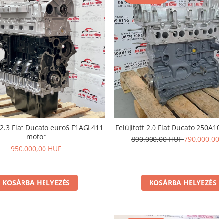
t 2.3 Fiat Ducato euro6 F1AGL411
Felújított 2.0 Fiat Ducato 250A
motor
890.000,00 HUF
790.000,0
950.000,00 HUF
KOSÁRBA HELYEZÉS
KOSÁRBA HELYEZÉS