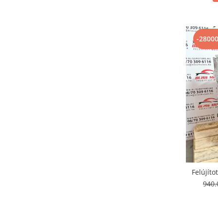
-2800
Felújít
940.