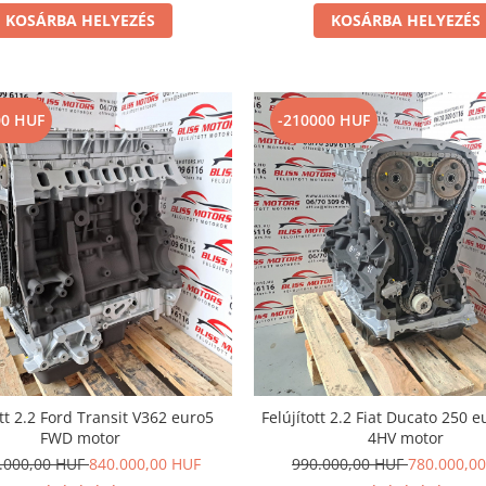
KOSÁRBA HELYEZÉS
KOSÁRBA HELYEZÉS
00 HUF
-210000 HUF
ott 2.2 Ford Transit V362 euro5
Felújított 2.2 Fiat Ducato 250 
FWD motor
4HV motor
0.000,00 HUF
840.000,00 HUF
990.000,00 HUF
780.000,0