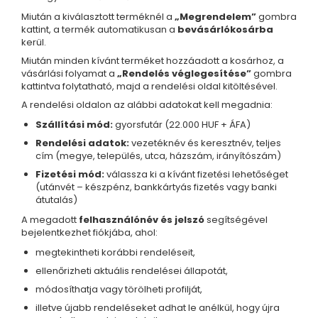
Miután a kiválasztott terméknél a
„Megrendelem”
gombra
kattint, a termék automatikusan a
bevásárlókosárba
kerül.
Miután minden kívánt terméket hozzáadott a kosárhoz, a
vásárlási folyamat a
„Rendelés véglegesítése”
gombra
kattintva folytatható, majd a rendelési oldal kitöltésével.
A rendelési oldalon az alábbi adatokat kell megadnia:
Szállítási mód:
gyorsfutár (22.000 HUF + ÁFA)
Rendelési adatok:
vezetéknév és keresztnév, teljes
cím (megye, település, utca, házszám, irányítószám)
Fizetési mód:
válassza ki a kívánt fizetési lehetőséget
(utánvét – készpénz, bankkártyás fizetés vagy banki
átutalás)
A megadott
felhasználónév és jelszó
segítségével
bejelentkezhet fiókjába, ahol:
megtekintheti korábbi rendeléseit,
ellenőrizheti aktuális rendelései állapotát,
módosíthatja vagy törölheti profilját,
illetve újabb rendeléseket adhat le anélkül, hogy újra