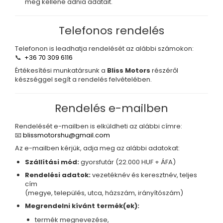
meg kellene adnia adatait.
Telefonos rendelés
Telefonon is leadhatja rendelését az alábbi számokon:
📞
+36 70 309 6116
Értékesítési munkatársunk a
Bliss Motors
részéről
készséggel segít a rendelés felvételében.
Rendelés e-mailben
Rendelését e-mailben is elküldheti az alábbi címre:
📧
blissmotorshu@gmail.com
Az e-mailben kérjük, adja meg az alábbi adatokat:
Szállítási mód:
gyorsfutár (22.000 HUF + ÁFA)
Rendelési adatok:
vezetéknév és keresztnév, teljes
cím
(megye, település, utca, házszám, irányítószám)
Megrendelni kívánt termék(ek):
termék megnevezése,