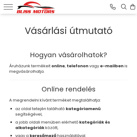
Vásárlási útmutató
Hogyan vásárolhatok?
Áruházunk termékeit
online
,
telefonon
vagy
e-mailben
is
megvásárolhatja.
Online rendelés
A megrendelni kívánt terméket megtalálhatja:
az oldal tetején található
kategóriamenü
segítségével,
a jobb oldali menüben elérhető
kategóriák és
alkategóriák
között,
vagy a
keresőmező
használatával.