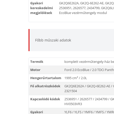
Gyakori
GK2Q6E262A, GK2Q-6E262-AE, GK2Q-
kereskedelmi
2536951, 2626577, 2434799, GK2Q6L0
megjelölések
EcoBlue vezérműtengely modul
Főbb műszaki adatok
Termék
komplett vezérműtengely-ház be
Motor
Ford 2.0 EcoBlue / 2.0 TDCi Panth
Hengerűrtartalom
1995 cm³ / 2.0L
Fő alkatrészkódok
GK2Q6E262A / GK2Q-6E262-AE / 
2321504
Kapcsolódó kódok
2536951 / 2626577 / 2434799 / 
HV0503VR3
Gyakori
YLF6 / YLFS / YMF6 / YMFS / YMR6 