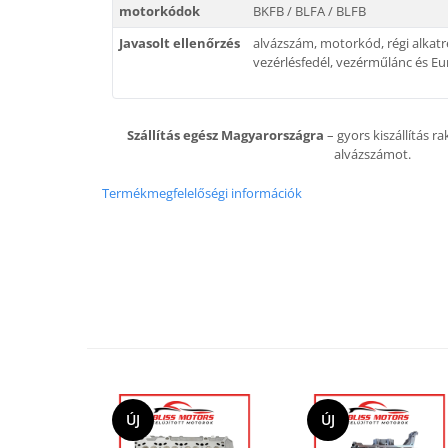
motorkódok
BKFB / BLFA / BLFB
Javasolt ellenőrzés
alvázszám, motorkód, régi alkat
vezérlésfedél, vezérműlánc és Eur
Szállítás egész Magyarországra
– gyors kiszállítás r
alvázszámot.
Termékmegfelelőségi információk
ÚJ
ÚJ