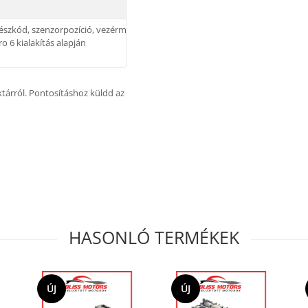
részkód, szenzorpozíció, vezérműtengelyek,
o 6 kialakítás alapján
aktárról. Pontosításhoz küldd az
HASONLÓ TERMÉKEK
ÚJ
ÚJ