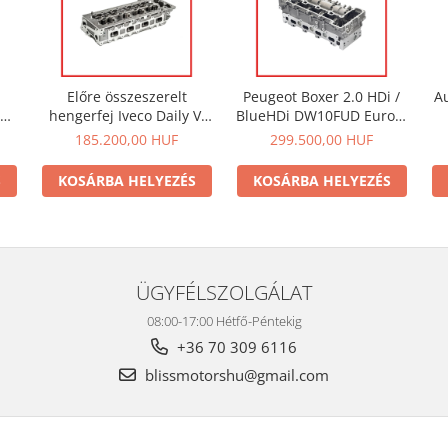
Előre összeszerelt
Peugeot Boxer 2.0 HDi /
Au
hengerfej Iveco Daily VI
BlueHDi DW10FUD Euro 6
JA
3.0 JTD Euro 6 – F1C /
hengerfej – 9807255910 /
he
185.200,00 HUF
299.500,00 HUF
em
F1CFL411 / F1CGL411, Az
9807255610 , Az ár az
ár az ÁFÁ-t nem
ÁFÁ-t nem tartalmazza.
S
KOSÁRBA HELYEZÉS
KOSÁRBA HELYEZÉS
tartalmazza
ÜGYFÉLSZOLGÁLAT
08:00-17:00 Hétfő-Péntekig
+36 70 309 6116
blissmotorshu@gmail.com