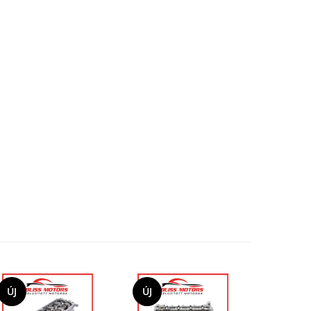
ÚJ
ÚJ