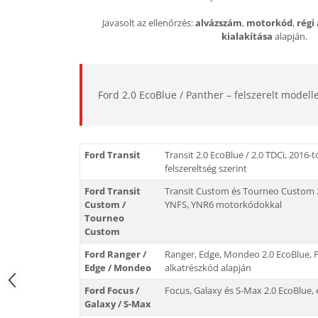
Javasolt az ellenőrzés:
alvázszám
,
motorkód
,
régi
kialakítása
alapján.
Ford 2.0 EcoBlue / Panther – felszerelt modell
Ford Transit
Transit 2.0 EcoBlue / 2.0 TDCi, 2016-
felszereltség szerint
Ford Transit
Transit Custom és Tourneo Custom 2
Custom /
YNFS, YNR6 motorkódokkal
Tourneo
Custom
Ford Ranger /
Ranger, Edge, Mondeo 2.0 EcoBlue, 
Edge / Mondeo
alkatrészkód alapján
Ford Focus /
Focus, Galaxy és S-Max 2.0 EcoBlue, 
Galaxy / S-Max