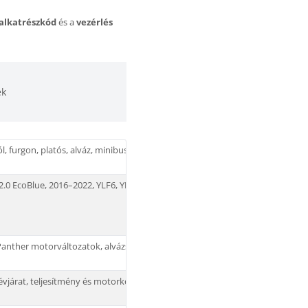
 alkatrészkód
és a
vezérlés
ek
tól, furgon, platós, alváz, minibusz, motorkód és
.0 EcoBlue, 2016–2022, YLF6, YLFS, YMF6, YMFS,
Panther motorváltozatok, alvázszám és régi
évjárat, teljesítmény és motorkód szerint