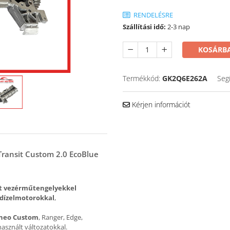
RENDELÉSRE
Szállítási idő:
2-3 nap
KOSÁRBA
Termékkód:
GK2Q6E262A
Seg
Kérjen információt
ransit Custom 2.0 EcoBlue
t vezérműtengelyekkel
 dízelmotorokkal
,
neo Custom
, Ranger, Edge,
sznált változatokkal.