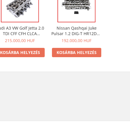
ÚJ
di A3 VW Golf Jetta 2.0
Nissan Qashqai Juke
Mercedes
TDI CFF CFH CLCA
Pulsar 1.2 DIG-T HR12DDT
R9M O
ngerfej 03L103351 , Az
HRA2DDT hengerfej
hengerfe
215.000,00 HUF
192.000,00 HUF
249.9
ár az ÁFÁ-t nem
1104100Q2F ,Az ár az
11041463
tartalmazza.
ÁFÁ-t nem tartalmazza.
ÁFÁ-t nem
KOSÁRBA HELYEZÉS
KOSÁRBA HELYEZÉS
KOSÁRB