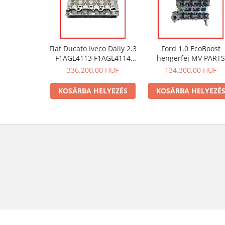
Fiat Ducato Iveco Daily 2.3
Ford 1.0 EcoBoost
F1AGL4113 F1AGL4114
hengerfej MV PARTS
hengerfej 5802383450 Az
I1077K M1DA M2DA SF
336.200,00 HUF
134.300,00 HUF
ár az ÁFÁ-t nem
SFJB, Az ár az ÁFÁ-t n
tartalmazza.
tartalmazza.
KOSÁRBA HELYEZÉS
KOSÁRBA HELYEZÉ