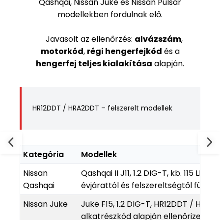
Qashqai, Nissan Juke és Nissan Pulsar
modellekben fordulnak elő.
Javasolt az ellenőrzés:
alvázszám
,
motorkód
,
régi hengerfejkód
és a
hengerfej teljes kialakítása
alapján.
HR12DDT / HRA2DDT – felszerelt modellek
Kategória
Modellek
Nissan
Qashqai II J11, 1.2 DIG-T, kb. 115 LE
Qashqai
évjárattól és felszereltségtől függő
Nissan Juke
Juke F15, 1.2 DIG-T, HR12DDT / HRA2
alkatrészkód alapján ellenőrizendő