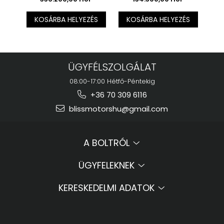
ár az ÁFÁ-t nem
ár az ÁFÁ-t nem
F1C
tartalmazza.
tartalmazza.
KOSÁRBA HELYEZÉS
KOSÁRBA HELYEZÉS
K
ÜGYFÉLSZOLGÁLAT
08:00-17:00 Hétfő-Péntekig
+36 70 309 6116
blissmotorshu@gmail.com
A BOLTRÓL
ÜGYFELEKNEK
KERESKEDELMI ADATOK