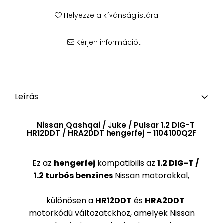
Helyezze a kívánságlistára
Kérjen információt
Leírás
Nissan Qashqai / Juke / Pulsar 1.2 DIG-T
HR12DDT / HRA2DDT hengerfej – 1104100Q2F
Ez az
hengerfej
kompatibilis az
1.2 DIG-T /
1.2 turbós benzines
Nissan motorokkal,
különösen a
HR12DDT
és
HRA2DDT
motorkódú változatokhoz, amelyek Nissan