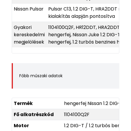
Nissan Pulsar
Pulsar C13, 1.2 DIG-T, HRA2DDT moto
kialakítás alapján pontosítva
Gyakori
1104100Q2F, HR12DDT, HRA2DDT, Niss
kereskedelmi
hengerfej, Nissan Juke 1.2 DIG-T heng
megjelölések
hengerfej, 1.2 turbós benzines henge
Főbb műszaki adatok
Termék
hengerfej Nissan 1.2 DIG-T / 
Fő alkatrészkód
1104100Q2F
Motor
1.2 DIG-T / 1.2 turbós benzine