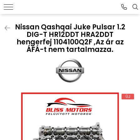
Nissan Qashqai Juke Pulsar 1.2
DIG-T HR12DDT HRA2DDT
hengerfej 1104100Q2F ,Az ár az
ÁFÁ-t nem tartalmazza.
ÚJ