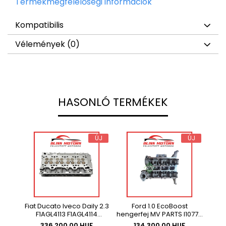
Termékmegfelelőségi információk
Kompatibilis
Vélemények
(0)
HASONLÓ TERMÉKEK
ÚJ
ÚJ
Fiat Ducato Iveco Daily 2.3
Ford 1.0 EcoBoost
E
F1AGL4113 F1AGL4114
hengerfej MV PARTS I1077K
henge
hengerfej 5802383450 Az
M1DA M2DA SFJA SFJB, Az
JTD E
336.200,00 HUF
134.300,00 HUF